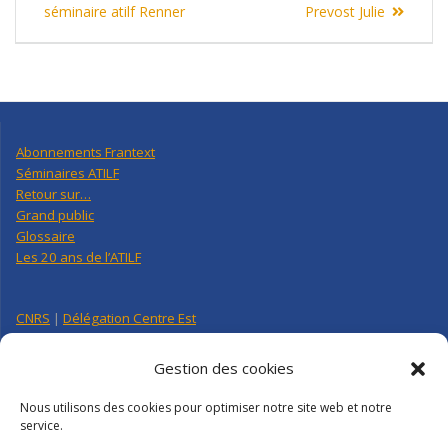
de
post:
post:
séminaire atilf Renner
Prevost Julie
l’article
Abonnements Frantext
Séminaires ATILF
Retour sur…
Grand public
Glossaire
Les 20 ans de l’ATILF
CNRS
|
Délégation Centre Est
Université de Lorraine
CNRS Hebdo Centre-Est
Gestion des cookies
Factuel UL
Nous utilisons des cookies pour optimiser notre site web et notre
service.
Annuaire
|
Pages personnelles