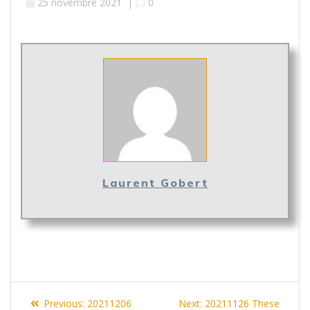
25 novembre 2021
|
0
Laurent Gobert
Navigation
Previous
Next
Previous:
20211206
Next:
20211126 These