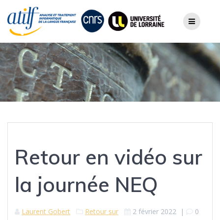
Skip
to
content
Retour en vidéo sur
la journée NEQ
Laurent Gobert
Retour sur
2 février 2022
|
0