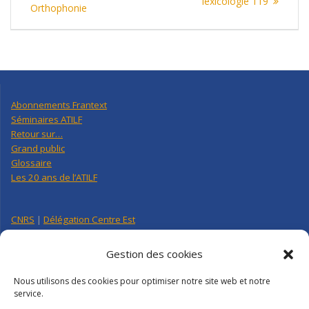
post:
lexicologie 119
Orthophonie
l’article
Abonnements Frantext
Séminaires ATILF
Retour sur…
Grand public
Glossaire
Les 20 ans de l’ATILF
CNRS
|
Délégation Centre Est
Université de Lorraine
CNRS Hebdo Centre-Est
Gestion des cookies
Factuel UL
Nous utilisons des cookies pour optimiser notre site web et notre
service.
Annuaire
|
Pages personnelles