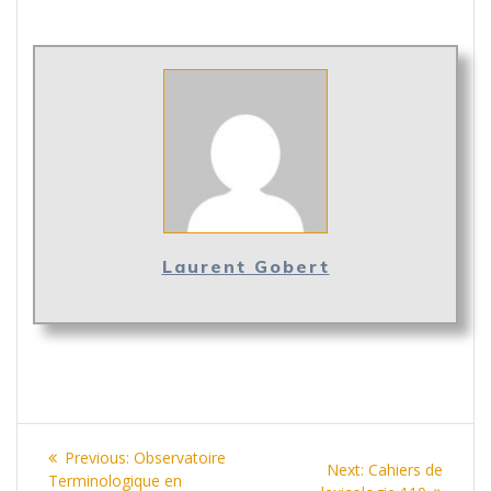
Laurent Gobert
Navigation
Previous
Previous:
Observatoire
Next
Next:
Cahiers de
de
post:
Terminologique en