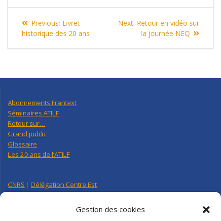
Navigation
Previous
Next
Previous:
Livret
Next:
Retour en vidéo sur
de
post:
post:
historique des 20 ans
la journée NEQ
l’article
Abonnements Frantext
Séminaires ATILF
Retour sur…
Grand public
Glossaire
Les 20 ans de l’ATILF
CNRS
|
Délégation Centre Est
Université de Lorraine
CNRS Hebdo Centre-Est
Gestion des cookies
Factuel UL