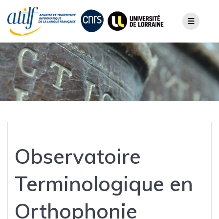
Skip
to
content
Observatoire
Terminologique en
Orthophonie