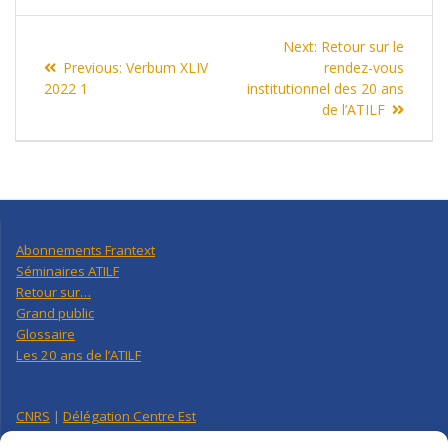
Navigation
Next
Next:
Retour sur le
de
Previous
post:
Previous:
Verbum XLIV
rendez-vous
post:
2022 1
institutionnel des 20 ans
l’article
de l’ATILF
Abonnements Frantext
Séminaires ATILF
Retour sur…
Grand public
Glossaire
Les 20 ans de l’ATILF
CNRS
|
Délégation Centre Est
Université de Lorraine