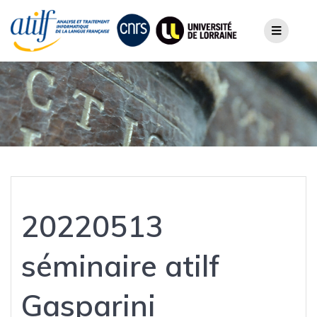
Skip
to
content
20220513
séminaire atilf
Gasparini