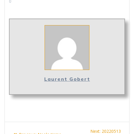
0
Laurent Gobert
Navigation
Next
Next:
20220513