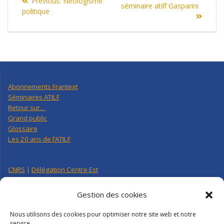
Previous
Previous:
Neologisme
de
post:
séminaire atilf Gasparini
post:
politique
l’article
Abonnements Frantext
Séminaires ATILF
Retour sur…
Grand public
Glossaire
Les 20 ans de l’ATILF
CNRS
|
Délégation Centre Est
Université de Lorraine
CNRS Hebdo Centre-Est
Gestion des cookies
Factuel UL
Nous utilisons des cookies pour optimiser notre site web et notre
service.