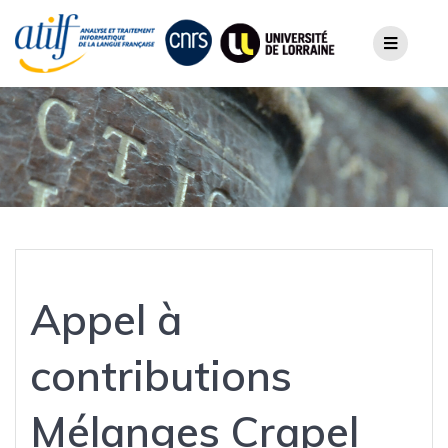
Skip
to
content
Appel à
contributions
Mélanges Crapel