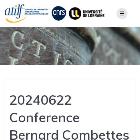
Skip
to
content
20240622
Conference
Bernard Combettes