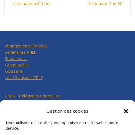
de
post:
post:
séminaire atilf Looi
Dictionary Day
l’article
Abonnements Frantext
Séminaires ATILF
Retour sur…
Grand public
Glossaire
Les 20 ans de l’ATILF
CNRS
|
Délégation Centre Est
Université de Lorraine
CNRS Hebdo Centre-Est
Gestion des cookies
Factuel UL
Nous utilisons des cookies pour optimiser notre site web et notre
service.
Annuaire
|
Pages personnelles