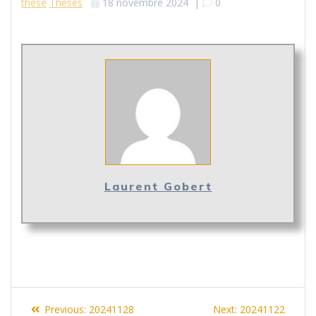
thèse
Theses
18 novembre 2024
|
0
Laurent Gobert
Navigation
Previous
Next
Previous:
20241128
Next:
20241122