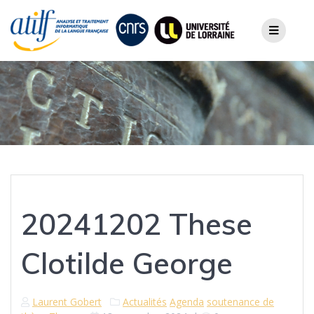
Skip
to
content
20241202 These
Clotilde George
Laurent Gobert
Actualités
Agenda
soutenance de