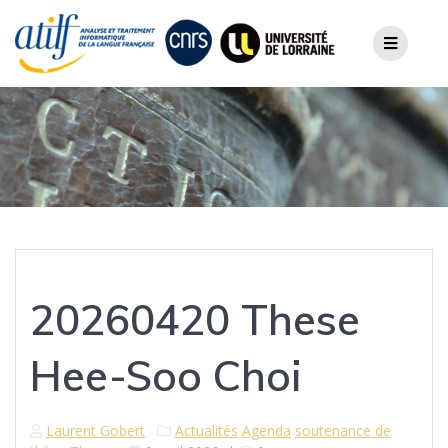
Skip
to
content
20260420 These
Hee-Soo Choi
Laurent Gobert
Actualités
Agenda
soutenance de