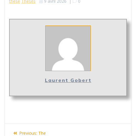
thèse
Theses
9 avril 2026
|
0
Laurent Gobert
Navigation
Previous
Previous:
The