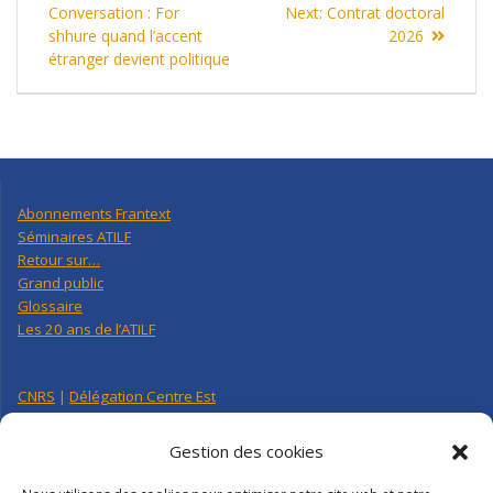
de
post:
Next
Conversation : For
Next:
Contrat doctoral
post:
shhure quand l’accent
2026
l’article
étranger devient politique
Abonnements Frantext
Séminaires ATILF
Retour sur…
Grand public
Glossaire
Les 20 ans de l’ATILF
CNRS
|
Délégation Centre Est
Université de Lorraine
CNRS Hebdo Centre-Est
Gestion des cookies
Factuel UL