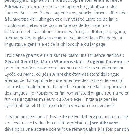
pédagogie s’inspirait de l’anthroposophie steinerienne, l’élève
Albrecht
en sortit formé à une approche globalisante des
choses. Aussi ses études supérieures, principalement effectuées
à l’Université de Tübingen et à l’Université Libre de Berlin le
conduisirent-elles à se donner une solide formation en
littératures et civilisations romanes (français, italien, espagnol),
allemandes et anglaises avant de se lancer dans l’étude de la
linguistique générale et de la philosophie du langage.
Trois enseignants eurent sur l’étudiant une influence décisive :
Gérard Genette
,
Mario Wandruszka
et
Eugenio Coseriu
. Le
premier, professeur encore inconnu de Lettres supérieures au
Lycée du Mans, où
Jörn Albrecht
était assistant de langue
allemande, lui apprit la lecture attentive des textes ; le second,
contrastiviste de renom, lui ouvrit le monde de la comparaison
des langues ; le troisième enfin, romaniste d’origine roumaine et
l’un des linguistes majeurs du XXe siècle, l’initia à la pensée
systématique et fit naître en lui sa vocation de chercheur.
Devenu professeur à l’Université de Heidelberg puis directeur de
son institut de traduction et d’interprétariat,
Jörn Albrecht
développa une activité scientifique remarquable à la fois par son