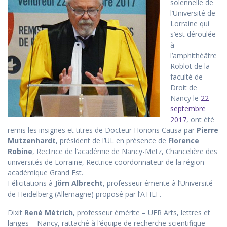
solennelle de
l’Université de
Lorraine qui
s’est déroulée
à
l’amphithéâtre
Roblot de la
faculté de
Droit de
Nancy le
22
septembre
2017
, ont été
remis les insignes et titres de Docteur Honoris Causa par
Pierre
Mutzenhardt
, président de l’UL en présence de
Florence
Robine
, Rectrice de l’académie de Nancy-Metz, Chancelière des
universités de Lorraine, Rectrice coordonnateur de la région
académique Grand Est.
Félicitations à
Jörn Albrecht
, professeur émerite à l’Université
de Heidelberg (Allemagne) proposé par l’ATILF.
Dixit
René Métrich
, professeur émérite – UFR Arts, lettres et
langes – Nancy, rattaché à l’équipe de recherche scientifique