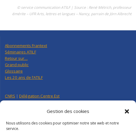
© service communication ATILF | Source : René Métrich, professeur
émérite – UFR Arts, lettres et langues – Nancy, parrain de Jörn Albrecht
Abonnements Frantext
Séminaires ATILF
Retour sur…
Grand public
Glossaire
Les 20 ans de l’ATILF
CNRS
|
Délégation Centre Est
Université de Lorraine
CNRS Hebdo Centre-Est
Gestion des cookies
Factuel UL
Nous utilisons des cookies pour optimiser notre site web et notre
service.
Annuaire
|
Pages personnelles