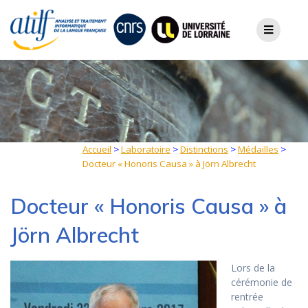
Skip
to
content
Accueil
>
Laboratoire
>
Distinctions
>
Médailles
>
Docteur « Honoris Causa » à Jörn Albrecht
Docteur « Honoris Causa » à
Jörn Albrecht
Lors de la
cérémonie de
rentrée