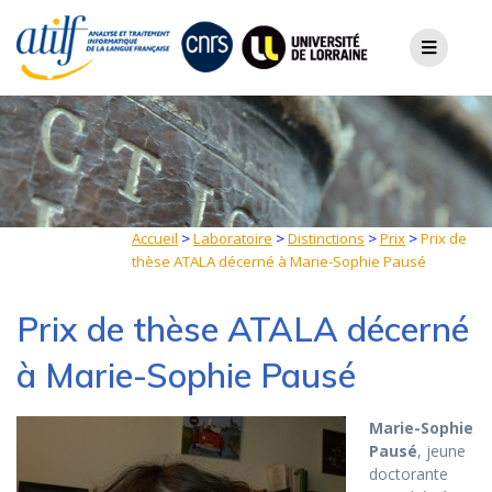
Skip
to
content
Accueil
>
Laboratoire
>
Distinctions
>
Prix
>
Prix de
thèse ATALA décerné à Marie-Sophie Pausé
Prix de thèse ATALA décerné
à Marie-Sophie Pausé
Marie-Sophie
Pausé
, jeune
doctorante