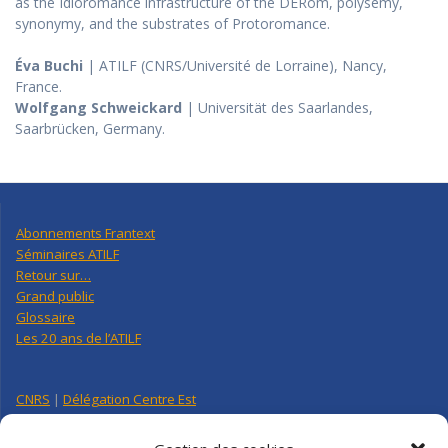
as the Idioromance infrastructure of the DÉRom, polysemy,
synonymy, and the substrates of Protoromance.
Éva Buchi
| ATILF (CNRS/Université de Lorraine), Nancy,
France.
Wolfgang Schweickard
| Universität des Saarlandes,
Saarbrücken, Germany.
Abonnements Frantext
Séminaires ATILF
Retour sur…
Grand public
Glossaire
Les 20 ans de l’ATILF
CNRS
|
Délégation Centre Est
Université de Lorraine
CNRS Hebdo Centre-Est