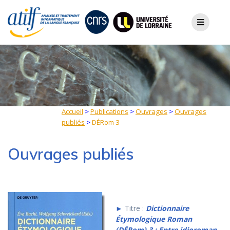
Skip
to
content
Accueil
>
Publications
>
Ouvrages
>
Ouvrages
publiés
>
DÉRom 3
Ouvrages publiés
►
Titre :
Dictionnaire
Étymologique Roman
(DÉRom) 3 : Entre idioroman