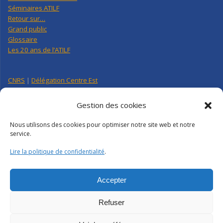
Séminaires ATILF
Retour sur…
Grand public
Glossaire
Les 20 ans de l’ATILF
CNRS
|
Délégation Centre Est
Université de Lorraine
CNRS Hebdo Centre-Est
Gestion des cookies
Factuel UL
Nous utilisons des cookies pour optimiser notre site web et notre
service.
Annuaire
|
Pages personnelles
Lire la politique de confidentialité
.
Contact
|
Plan d’accès
Organigramme
Crédits
|
Mentions légales
|
Politique de confidentialité
Accepter
Webmail
|
Intranet
Refuser