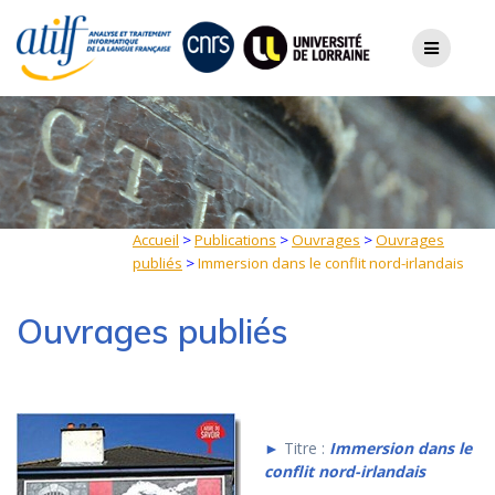
Skip
to
content
Accueil
>
Publications
>
Ouvrages
>
Ouvrages
publiés
>
Immersion dans le conflit nord-irlandais
Ouvrages publiés
►
Titre :
Immersion dans le
conflit nord-irlandais