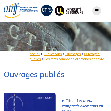
Skip
to
content
Accueil
>
Publications
>
Ouvrages
>
Ouvrages
publiés
>
Les mots composés allemands en texte
Ouvrages publiés
►
Titre :
Les mots
composés allemands en
texte