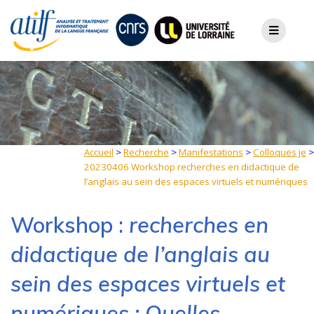
Skip
to
content
Accueil
>
Recherche
>
Manifestations
>
Colloques je
>
20230406 Workshop recherches en didactique de
l’anglais au sein des espaces virtuels et numériques
Workshop :
recherches en
didactique de l’anglais au
sein des espaces virtuels et
numériques : Quelles