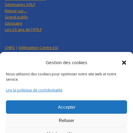
Séminaires ATILF
Retour sur…
Grand public
Glossaire
Les 20 ans de l’ATILF
CNRS
|
Délégation Centre Est
Université de Lorraine
CNRS Hebdo Centre-Est
Gestion des cookies
Factuel UL
Nous utilisons des cookies pour optimiser notre site web et notre
service.
Annuaire
|
Pages personnelles
Lire la politique de confidentialité
.
Contact
|
Plan d’accès
Organigramme
Crédits
|
Mentions légales
|
Politique de confidentialité
Accepter
Webmail
|
Intranet
Refuser