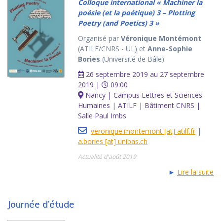
Colloque international « Machiner la
poésie (et la poétique) 3 – Plotting
Poetry (and Poetics) 3 »
Organisé par
Véronique Montémont
(ATILF/CNRS - UL) et
Anne-Sophie
Bories
(Université de Bâle)
26 septembre 2019 au 27 septembre
2019 |
09:00
Nancy | Campus Lettres et Sciences
Humaines | ATILF | Bâtiment CNRS |
Salle Paul Imbs
veronique.montemont [at] atilf.fr
|
a.bories [at] unibas.ch
Actualité d'août 2019
►
Lire la suite
Journée d’étude