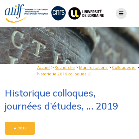
Skip
to
content
Accueil
>
Recherche
>
Manifestations
>
Colloques je
>
historique 2019 colloques, JE
Historique colloques,
journées d’études, … 2019
◄
2018