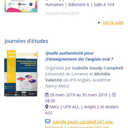
Humaines | Bâtiment A | Salle A 104
Actualité d'avril 2019
►
Lire la suite
Journées d’études
Quelle authenticité pour
(l’enseignement de) l’anglais oral ?
Organisée par
Isabelle Gaudy-Campbell
(Université de Lorraine) et
Michèle
Valentin
(IA-IPR Anglais, Académie
Nancy-Metz)
29 mars 2019 au 30 mars 2019 |
08:30
Metz | UFR ALL | Amphi 2 et Ateliers
A32
isabelle.gaudy-campbell [at] univ-
lorraine.fr
|
sylvie.laguerre [at] univ-