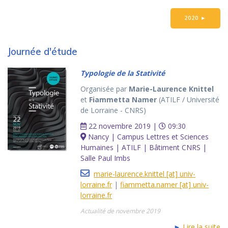
2020
►
Journée d'étude
Typologie de la Stativité
Organisée par
Marie-Laurence Knittel
et
Fiammetta Namer
(ATILF / Université
de Lorraine - CNRS)
22 novembre 2019 |
09:30
Nancy | Campus Lettres et Sciences
Humaines | ATILF | Bâtiment CNRS |
Salle Paul Imbs
marie-laurence.knittel [at] univ-
lorraine.fr
|
fiammetta.namer [at] univ-
lorraine.fr
Actualité de novembre 2019
►
Lire la suite