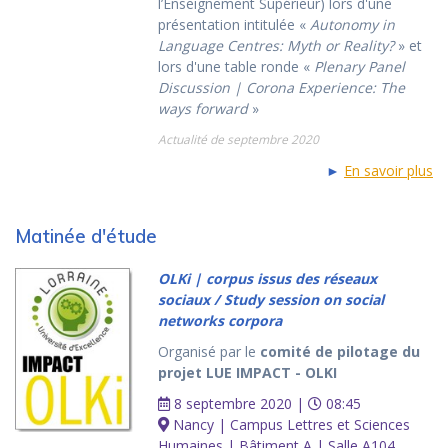
l’Enseignement Supérieur) lors d'une
présentation intitulée «
Autonomy in
Language Centres: Myth or Reality?
» et
lors d'une table ronde «
Plenary Panel
Discussion | Corona Experience: The
ways forward
»
Actualité de septembre 2020
►
En savoir plus
Matinée d'étude
OLKi | corpus issus des réseaux
sociaux / Study session on social
networks corpora
Organisé par le
comité de pilotage du
projet LUE IMPACT - OLKI
8 septembre 2020 |
08:45
Nancy | Campus Lettres et Sciences
Humaines | Bâtiment A | Salle A104