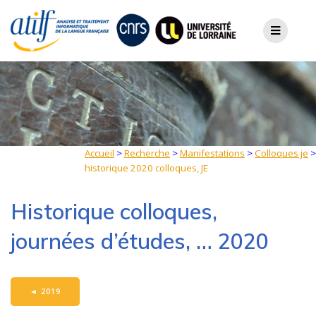
Skip
to
content
Accueil
>
Recherche
>
Manifestations
>
Colloques je
>
historique 2020 colloques, JE
Historique colloques,
journées d’études, … 2020
◄
2019