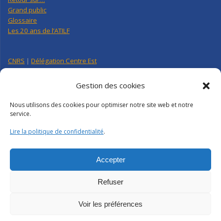
Grand public
Glossaire
Les 20 ans de l’ATILF
CNRS
|
Délégation Centre Est
Université de Lorraine
CNRS Hebdo Centre-Est
Gestion des cookies
Factuel UL
Nous utilisons des cookies pour optimiser notre site web et notre
service.
Annuaire
|
Pages personnelles
Lire la politique de confidentialité
.
Contact
|
Plan d’accès
Organigramme
Crédits
|
Mentions légales
|
Politique de confidentialité
Accepter
Webmail
|
Intranet
Refuser
Voir les préférences
ATILF | CNRS-UL