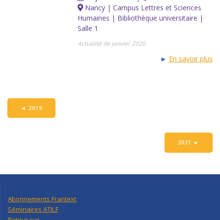
Nancy | Campus Lettres et Sciences
Humaines | Bibliothèque universitaire |
Salle 1
Actualité de janvier 2020
►
En savoir plus
◄
2019
2021
►
Abonnements Frantext
Séminaires ATILF
Retour sur…