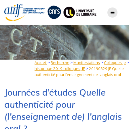
Skip
to
content
Accueil
>
Recherche
>
Manifestations
>
Colloques je
>
historique 2019 colloques, JE
>
20190329 JE Quelle
authenticité pour l’enseignement de l’anglais oral
Journées d’études
Quelle
authenticité pour
(l’enseignement de) l’anglais
oral ?