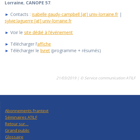
Lorraine
,
CANOPE 57
.
►
Contacts :
isabelle.gaudy-campbell [at] univ-lorraine.fr
|
sylvie.laguerre [at] univ-lorraine.fr
►
Voir le
site dédié à l’événement
►
Télécharger l’
affiche
►
Télécharger le
livret
(programme + résumés)
21/03/2019 | © Service communication ATILF
Abonnements Frantext
Séminaires ATILF
Retour sur…
Grand public
Glossaire