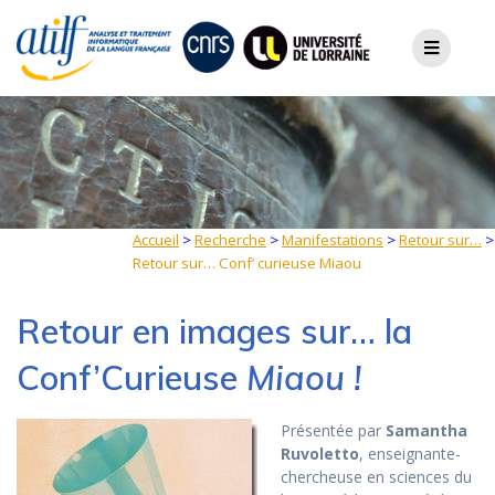
Skip
to
content
Accueil
>
Recherche
>
Manifestations
>
Retour sur…
>
Retour sur… Conf’ curieuse Miaou
Retour en images sur… la
Conf’Curieuse
Miaou !
Présentée par
Samantha
Ruvoletto
, enseignante-
chercheuse en sciences du