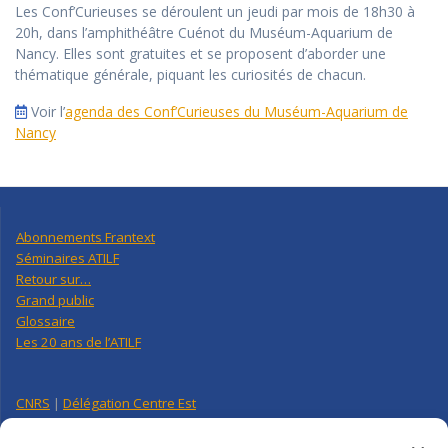
Les Conf’Curieuses se déroulent un jeudi par mois de 18h30 à
20h, dans l’amphithéâtre Cuénot du Muséum-Aquarium de
Nancy. Elles sont gratuites et se proposent d’aborder une
thématique générale, piquant les curiosités de chacun.
Voir l’
agenda des Conf’Curieuses du Muséum-Aquarium de
Nancy
Abonnements Frantext
Séminaires ATILF
Retour sur…
Grand public
Glossaire
Les 20 ans de l’ATILF
CNRS
|
Délégation Centre Est
Université de Lorraine
CNRS Hebdo Centre-Est