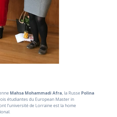
nienne
Mahsa Mohammadi Afra
, la Russe
Polina
 trois étudiantes du European Master in
t l’université de Lorraine est la home
ional.