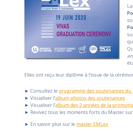
La
Po
so
Po
su
qu
Qu
an
ét
Elles ont reçu leur diplôme à l’issue de la cérémon
►
Consultez le
programme des soutenances du 1
►
Visualiser l’
album photos des soutenances
►
Visualiser l’
album des 2 années de la promotio
►
Revivez tous les moments forts du Master sur
►
En savoir plus sur le
master EMLex