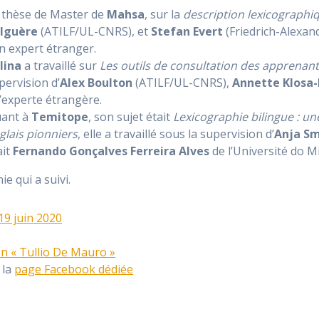
 thèse de Master de
Mahsa
, sur la
description lexicographiq
lguère
(ATILF/UL-CNRS), et
Stefan Evert
(Friedrich-Alexan
n expert étranger.
lina
a travaillé sur
Les outils de consultation des apprenant
pervision d’
Alex Boulton
(ATILF/UL-CNRS),
Annette Klosa
’experte étrangère.
ant à
Temitope
, son sujet était
Lexicographie bilingue : un
glais pionniers
, elle a travaillé sous la supervision d’
Anja Sm
ait
Fernando Gonçalves Ferreira Alves
de l’Université do M
ie qui a suivi.
9 juin 2020
n « Tullio De Mauro »
 la
page Facebook dédiée