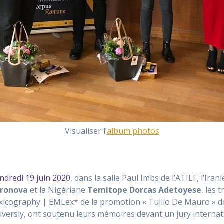
Visualiser l’
album photos
ndredi 19 juin 2020
, dans la salle Paul Imbs de l’ATILF, l’Ira
ronova
et la Nigériane
Temitope Dorcas Adetoyese
, les
xicography | EMLex* de la promotion « Tullio De Mauro » don
iversiy, ont soutenu leurs mémoires devant un jury internat