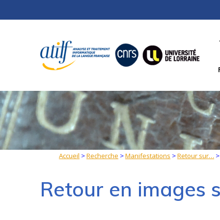
Skip
to
content
Accueil
>
Recherche
>
Manifestations
>
Retour sur…
Retour en images 