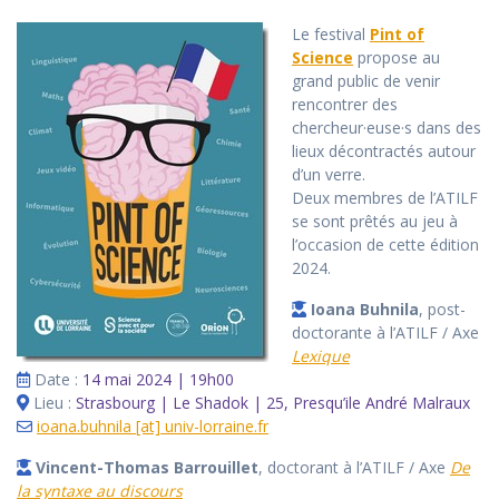
Le festival
Pint of
Science
propose au
grand public de venir
rencontrer des
chercheur·euse·s dans des
lieux décontractés autour
d’un verre.
Deux membres de l’ATILF
se sont prêtés au jeu à
l’occasion de cette édition
2024.
Ioana Buhnila
, post-
doctorante à l’ATILF / Axe
Lexique
Date :
14 mai 2024 | 19h00
Lieu :
Strasbourg | Le Shadok | 25, Presqu’ile André Malraux
ioana.buhnila [at] univ-lorraine.fr
Vincent-Thomas Barrouillet
, doctorant à l’ATILF / Axe
De
la syntaxe au discours