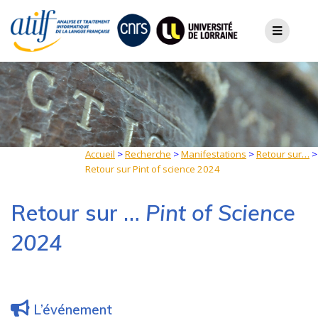
Skip
to
content
Accueil
>
Recherche
>
Manifestations
>
Retour sur…
>
Retour sur Pint of science 2024
Retour sur …
Pint of Science
2024
L’événement