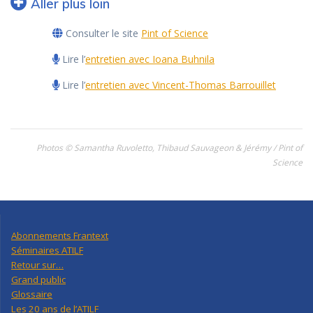
Aller plus loin
Consulter le site
Pint of Science
Lire l’
entretien avec Ioana Buhnila
Lire l’
entretien avec Vincent-Thomas Barrouillet
Photos © Samantha Ruvoletto, Thibaud Sauvageon & Jérémy / Pint of
Science
Abonnements Frantext
Séminaires ATILF
Retour sur…
Grand public
Glossaire
Les 20 ans de l’ATILF