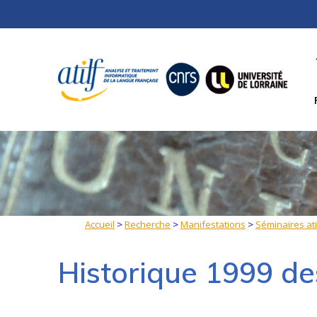
Skip
to
content
Accueil
>
Recherche
>
Manifestations
>
Séminaires ati
Historique 1999 de