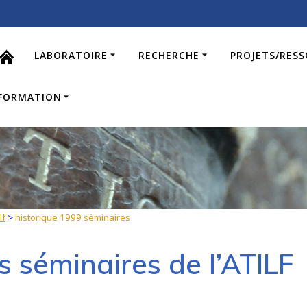
LABORATOIRE
RECHERCHE
PROJETS/RES
FORMATION
lf
>
historique 1999 séminaires
s séminaires de l’ATILF