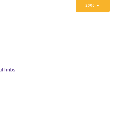
2000
►
ul Imbs