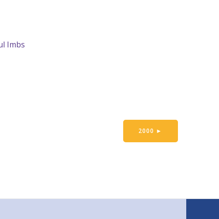
ul Imbs
2000
►