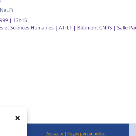
INaLF)
999 | 13h15
s et Sciences Humaines | ATILF | Bâtiment CNRS | Salle Pa
n Centre Est
Annuaire
|
Pages personnelles