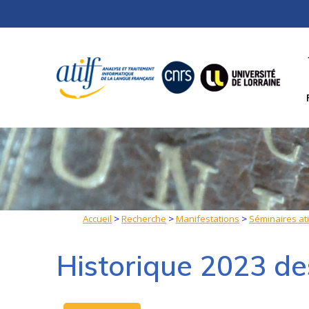
Skip
to
content
Accueil
>
Recherche
>
Manifestations
>
Séminaires ati
Historique 2023 de