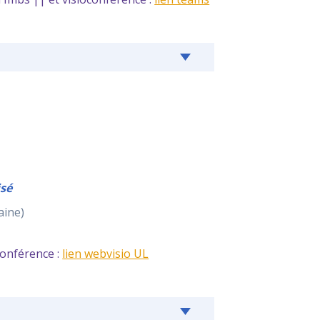
isé
aine)
conférence :
lien webvisio UL