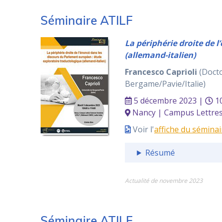
Séminaire ATILF
La périphérie droite de 
(allemand-italien)
Francesco Caprioli
(Docto
Bergame/Pavie/Italie)
5 décembre 2023 |
10
Nancy | Campus Lettres 
Voir l'
affiche du séminai
Résumé
Actualité de novembre 2023
Séminaire ATILF