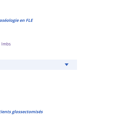
aséologie en FLE
l Imbs
atients glossectomisés