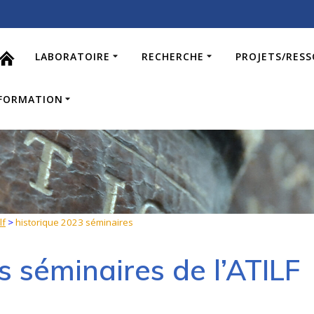
LABORATOIRE
RECHERCHE
PROJETS/RES
FORMATION
lf
>
historique 2023 séminaires
s séminaires de l’ATILF