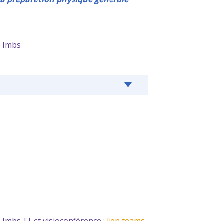
l Imbs
Imbs || et visioconférence :
lien teams