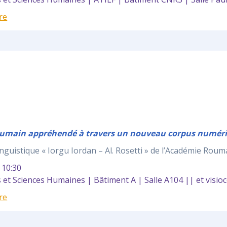
re
roumain appréhendé à travers un nouveau corpus numér
linguistique « Iorgu Iordan – Al. Rosetti » de l’Académie Roum
10:30
et Sciences Humaines | Bâtiment A | Salle A104 || et visio
re