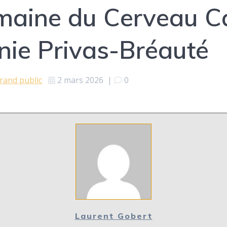
aine du Cerveau C
inie Privas-Bréauté
rand public
2 mars 2026
|
0
Laurent Gobert