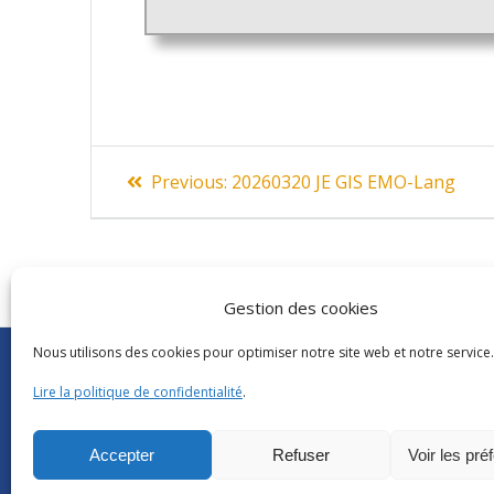
Navigation
Previous
Previous:
20260320 JE GIS EMO-Lang
post:
de
l’article
Gestion des cookies
Nous utilisons des cookies pour optimiser notre site web et notre service.
Abonnements Frantext
CNRS
|
Délégatio
Séminaires ATILF
Université de Lor
Lire la politique de confidentialité
.
Retour sur…
CNRS Hebdo Cent
Grand public
Factuel UL
Accepter
Refuser
Voir les pré
Glossaire