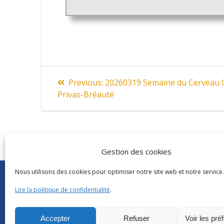
Navigation
Previous
Previous:
20260319 Semaine du Cerveau Ca
post:
de
Privas-Bréauté
l’article
Gestion des cookies
Nous utilisons des cookies pour optimiser notre site web et notre service.
Abonnements Frantext
CNRS
|
Délégatio
Séminaires ATILF
Université de Lor
Lire la politique de confidentialité
.
Retour sur…
CNRS Hebdo Cent
Grand public
Factuel UL
Accepter
Refuser
Voir les pré