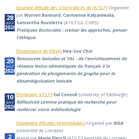
[
Journée d’étude des Doctorant·es de l’ATILF
]
Organisée
par
Warren Bonnard
,
Carmenne Kalyaniwala
,
28
Samantha Ruvoletto
(ATILF/UL-CNRS)
avril
2026
Pratiques doctorales : croiser les approches, penser
l'éthique
[
Soutenance de thèse
]
Hee-Soo Choi
Ressources lexicales et TAL : de l'enrichissement de
20
réseaux lexico-sémantiques du français à la
avril
2026
génération de plongements de graphe pour la
désambiguïsation lexicale
[
Séminaire ATILF
]
Sal Consoli
(University of Edinburgh)
10
Réflexivité comme pratique de recherche pour
avril
2026
renforcer votre méthodologie
[
Séminaire d’études intermédiales
]
Organisé par
IDEA
(Université de Lorraine)
2
Animé par
Marie Flesch
(ATILF/Université de Lorraine-