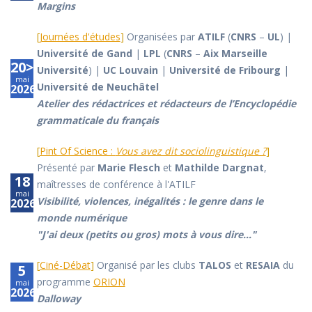
Margins
[
Journées d'études
]
Organisées par
ATILF
(
CNRS
–
UL
) |
Université de Gand
|
LPL
(
CNRS
–
Aix Marseille
20>21
Université
) |
UC Louvain
|
Université de Fribourg
|
mai
Université de Neuchâtel
2026
Atelier des rédactrices et rédacteurs de l’Encyclopédie
grammaticale du français
[
Pint Of Science :
Vous avez dit sociolinguistique ?
]
Présenté par
Marie Flesch
et
Mathilde Dargnat
,
18
maîtresses de conférence à l'ATILF
mai
Visibilité, violences, inégalités : le genre dans le
2026
monde numérique
"J'ai deux (petits ou gros) mots à vous dire..."
[
Ciné-Débat
]
Organisé par les clubs
TALOS
et
RESAIA
du
5
programme
ORION
mai
2026
Dalloway