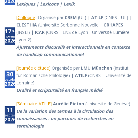
2026
Lexiques | Lexicons | Lexik
[
Colloque
]
Organisé par
CREM
(UL) |
ATILF
(CNRS - UL) |
CLESTHIA
(Université Sorbonne Nouvelle |
GRHAPES
17>18
(INSEI) |
ICAR
(CNRS - ENS de Lyon - Université Lumière
novembre
Lyon 2)
2026
Ajustements discursifs et interactionnels en contexte
de handicap communicationnel
[
Journée d'étude
]
Organisée par
LMU München
(Institut
30
für Romanische Philologie) |
ATILF
(CNRS – Université de
octobre
Lorraine)
2026
Oralité et scripturalité en français médié
[
Séminaire ATILF
]
Aurélie Picton
(Université de Genève)
11
De la variation des termes à la circulation des
septembre
connaissances : un parcours de recherches en
2026
terminologie