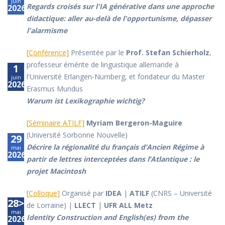
juin
Regards croisés sur l'IA générative dans une approche
2026
didactique: aller au-delà de l'opportunisme, dépasser
l'alarmisme
[
Conférence
]
Présentée par le
Prof. Stefan Schierholz
,
professeur émérite de linguistique allemande à
1
l'Université Erlangen-Nürnberg, et fondateur du Master
juin
2026
Erasmus Mundus
Warum ist Lexikographie wichtig?
[
Séminaire ATILF
]
Myriam Bergeron-Maguire
(Université Sorbonne Nouvelle)
29
Décrire la régionalité du français d’Ancien Régime à
mai
2026
partir de lettres interceptées dans l’Atlantique : le
projet Macintosh
[
Colloque
]
Organisé par
IDEA
|
ATILF
(CNRS – Université
28>29
de Lorraine) |
LLECT
|
UFR ALL Metz
mai
Identity Construction and English(es) from the
2026