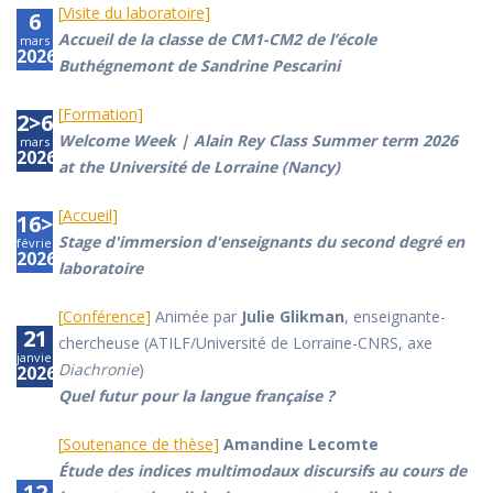
[
Visite du laboratoire
]
6
Accueil de la classe de CM1-CM2 de l’école
mars
2026
Buthégnemont de Sandrine Pescarini
[
Formation
]
2>6
Welcome Week | Alain Rey Class Summer term 2026
mars
2026
at the Université de Lorraine (Nancy)
[
Accueil
]
16>19
Stage d'immersion d'enseignants du second degré en
février
2026
laboratoire
[
Conférence
]
Animée par
Julie Glikman
, enseignante-
21
chercheuse (ATILF/Université de Lorraine-CNRS, axe
janvier
Diachronie
)
2026
Quel futur pour la langue française ?
[
Soutenance de thèse
]
Amandine Lecomte
Étude des indices multimodaux discursifs au cours de
12