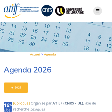
Skip
to
content
Accueil
>
Agenda
Agenda 2026
◄
2025
[
Colloque
]
Organisé par
ATILF (CNRS - UL)
, axe de
16>18
recherche
Lexiques
décembre