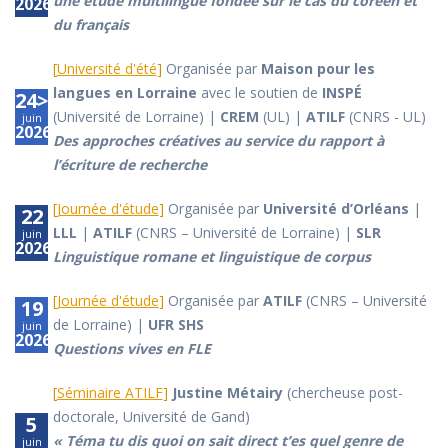
une étude multilingue fondée sur le cas du coréen et
2026
du français
[
Université d'été
]
Organisée par
Maison pour les
langues en Lorraine
avec le soutien de
INSPÉ
24>25
(Université de Lorraine) |
CREM
(UL) |
ATILF
(CNRS - UL)
juin
2026
Des approches créatives au service du rapport à
l’écriture de recherche
[
Journée d'étude
]
Organisée par
Université d’Orléans
|
22
LLL
|
ATILF
(CNRS – Université de Lorraine) |
SLR
juin
2026
Linguistique romane et linguistique de corpus
[
Journée d'étude
]
Organisée par
ATILF
(CNRS – Université
19
de Lorraine) |
UFR SHS
juin
2026
Questions vives en FLE
[
Séminaire ATILF
]
Justine Métairy
(chercheuse post-
doctorale, Université de Gand)
5
« Téma tu dis quoi on sait direct t’es quel genre de
juin