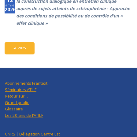
la construction dialogique en entretien clinique
janvier
auprès de sujets atteints de schizophrénie - Approche
2026
des conditions de possibilité ou de contrôle d’un «
effet clinique »
◄
2025
Abonnements Frantext
Séminaires ATILF
Retour sur…
Grand public
Glossaire
Les 20 ans de l’ATILF
CNRS
|
Délégation Centre Est