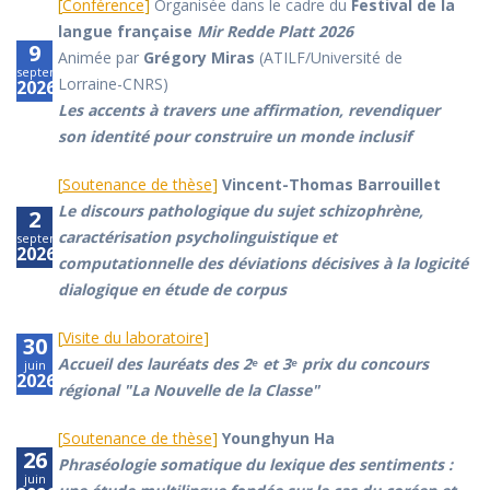
[
Conférence
]
Organisée dans le cadre du
Festival de la
langue française
Mir Redde Platt 2026
9
Animée par
Grégory Miras
(ATILF/Université de
septembre
Lorraine-CNRS)
2026
Les accents à travers une affirmation, revendiquer
son identité pour construire un monde inclusif
[
Soutenance de thèse
]
Vincent-Thomas Barrouillet
Le discours pathologique du sujet schizophrène,
2
caractérisation psycholinguistique et
septembre
2026
computationnelle des déviations décisives à la logicité
dialogique en étude de corpus
[
Visite du laboratoire
]
30
Accueil des lauréats des 2ᵉ et 3ᵉ prix du concours
juin
2026
régional "La Nouvelle de la Classe"
[
Soutenance de thèse
]
Younghyun Ha
26
Phraséologie somatique du lexique des sentiments :
juin