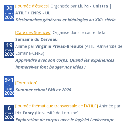
[
Journée d'études
]
Organisée par
LiLPa - Unistra
|
20
ATILF / CNRS - UL
mars
2026
Dictionnaires généraux et idéologies au XXIᵉ siècle
[
Café des Sciences
]
Organisé dans le cadre de la
Semaine du Cerveau
19
Animé par
Virginie Privas-Bréauté
(ATILF/Université de
mars
Lorraine-CNRS)
2026
Apprendre avec son corps. Quand les expériences
immersives font bouger nos idées !
9>12
[
Formation
]
mar-
juin
Summer school EMLex 2026
2026
[
Journée thématique transversale de l’ATILF
]
Animée par
6
Iris Fabry
(Université de Lorraine)
mars
2026
Exploration de corpus avec le logiciel Lexicoscope