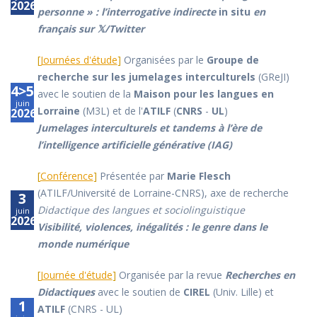
2026
personne » : l’interrogative indirecte
in situ
en
français sur 𝕏/Twitter
[
Journées d'étude
]
Organisées par le
Groupe de
recherche sur les jumelages interculturels
(GReJI)
4>5
avec le soutien de la
Maison pour les langues en
juin
Lorraine
(M3L) et de l'
ATILF
(
CNRS
-
UL
)
2026
Jumelages interculturels et tandems à l’ère de
l’intelligence artificielle générative (IAG)
[
Conférence
]
Présentée par
Marie Flesch
(ATILF/Université de Lorraine-CNRS), axe de recherche
3
Didactique des langues et sociolinguistique
juin
2026
Visibilité, violences, inégalités : le genre dans le
monde numérique
[
Journée d'étude
]
Organisée par la revue
Recherches en
Didactiques
avec le soutien de
CIREL
(Univ. Lille) et
1
ATILF
(CNRS - UL)