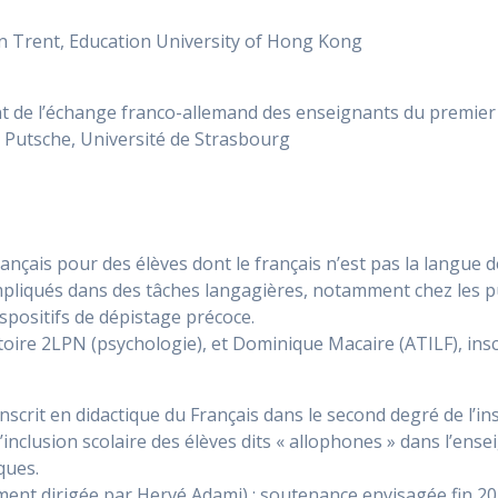
n Trent, Education University of Hong Kong
nt de l’échange franco-allemand des enseignants du premier
e Putsche, Université de Strasbourg
ançais pour des élèves dont le français n’est pas la langue de
impliqués dans des tâches langagières, notamment chez les p
ispositifs de dépistage précoce.
toire 2LPN (psychologie), et Dominique Macaire (ATILF), in
’inscrit en didactique du Français dans le second degré de l’i
 à l’inclusion scolaire des élèves dits « allophones » dans l’e
ques.
ent dirigée par Hervé Adami) ; soutenance envisagée fin 20