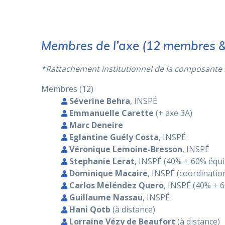
Membres de l’axe (12 membres &
*Rattachement institutionnel de la composante
Membres (12)
Séverine Behra
, INSPÉ
Emmanuelle Carette
(+ axe 3A)
Marc Deneire
Eglantine Guély Costa
, INSPÉ
Véronique Lemoine-Bresson
, INSPÉ
Stephanie Lerat
, INSPÉ (40% + 60% équi
Dominique Macaire
, INSPÉ (coordinatio
Carlos Meléndez Quero
, INSPÉ (40% + 
Guillaume Nassau
, INSPÉ
Hani Qotb
(à distance)
Lorraine Vézy de Beaufort
(à distance)