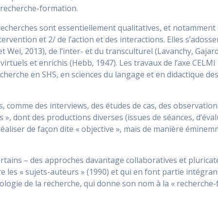
-recherche-formation.
 recherches sont essentiellement qualitatives, et notammen
intervention et 2/ de l’action et des interactions. Elles s’ad
et Wei, 2013), de l’inter- et du transculturel (Lavanchy, Gaj
irtuels et enrichis (Hebb, 1947). Les travaux de l’axe CELM
 recherche en SHS, en sciences du langage et en didactique de
, comme des interviews, des études de cas, des observations 
s », dont des productions diverses (issues de séances, d’évalu
éaliser de façon dite « objective », mais de manière éminem
rtains – des approches davantage collaboratives et pluricaté
e les « sujets-auteurs » (1990) et qui en font partie intégra
logie de la recherche, qui donne son nom à la « recherche-fo