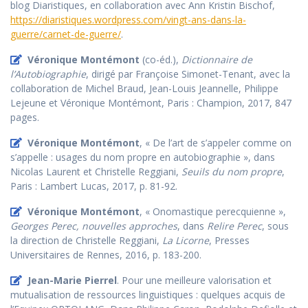
blog Diaristiques, en collaboration avec Ann Kristin Bischof,
https://diaristiques.wordpress.com/vingt-ans-dans-la-
guerre/carnet-de-guerre/
.
Véronique Montémont
(co-éd.),
Dictionnaire de
l’Autobiographie
, dirigé par Françoise Simonet-Tenant, avec la
collaboration de Michel Braud, Jean-Louis Jeannelle, Philippe
Lejeune et Véronique Montémont, Paris : Champion, 2017, 847
pages.
Véronique Montémont
, « De l’art de s’appeler comme on
s’appelle : usages du nom propre en autobiographie », dans
Nicolas Laurent et Christelle Reggiani,
Seuils du nom propre
,
Paris : Lambert Lucas, 2017, p. 81-92.
Véronique Montémont
, « Onomastique perecquienne »,
Georges Perec, nouvelles approches
, dans
Relire Perec
, sous
la direction de Christelle Reggiani,
La Licorne
, Presses
Universitaires de Rennes, 2016, p. 183-200.
Jean-Marie Pierrel
. Pour une meilleure valorisation et
mutualisation de ressources linguistiques : quelques acquis de