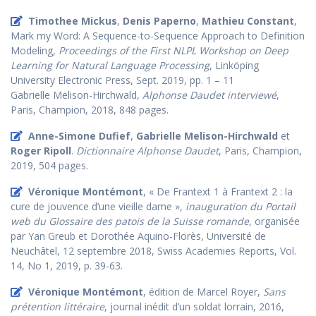
Timothee Mickus
,
Denis Paperno
,
Mathieu Constant
,
Mark my Word: A Sequence-to-Sequence Approach to Definition
Modeling,
Proceedings of the First NLPL Workshop on Deep
Learning for Natural Language Processing
, Linköping
University Electronic Press, Sept. 2019, pp. 1 – 11
Gabrielle Melison-Hirchwald,
Alphonse Daudet interviewé
,
Paris, Champion, 2018, 848 pages.
Anne-Simone Dufief
,
Gabrielle Melison-Hirchwald
et
Roger Ripoll
.
Dictionnaire Alphonse Daudet
, Paris, Champion,
2019, 504 pages.
Véronique Montémont
, « De Frantext 1 à Frantext 2 : la
cure de jouvence d’une vieille dame »,
inauguration du Portail
web du Glossaire des patois de la Suisse romande
, organisée
par Yan Greub et Dorothée Aquino-Florès, Université de
Neuchâtel, 12 septembre 2018, Swiss Academies Reports, Vol.
14, No 1, 2019, p. 39-63.
Véronique Montémont
, édition de Marcel Royer,
Sans
prétention littéraire
, journal inédit d’un soldat lorrain, 2016,