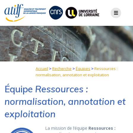
Skip
to
content
Accueil
>
Recherche
>
Équipes
>
Ressources :
normalisation, annotation et exploitation
Équipe
Ressources :
normalisation, annotation et
exploitation
La mission de l’équipe
Ressources :