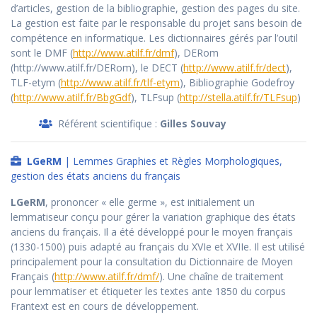
d’articles, gestion de la bibliographie, gestion des pages du site.
La gestion est faite par le responsable du projet sans besoin de
compétence en informatique. Les dictionnaires gérés par l’outil
sont le DMF (
http://www.atilf.fr/dmf
), DERom
(http://www.atilf.fr/DERom), le DECT (
http://www.atilf.fr/dect
),
TLF-etym (
http://www.atilf.fr/tlf-etym
), Bibliographie Godefroy
(
http://www.atilf.fr/BbgGdf
), TLFsup (
http://stella.atilf.fr/TLFsup
)
Référent scientifique :
Gilles Souvay
LGeRM
| Lemmes Graphies et Règles Morphologiques,
gestion des états anciens du français
LGeRM
, prononcer « elle germe », est initialement un
lemmatiseur conçu pour gérer la variation graphique des états
anciens du français. Il a été développé pour le moyen français
(1330-1500) puis adapté au français du XVIe et XVIIe. Il est utilisé
principalement pour la consultation du Dictionnaire de Moyen
Français (
http://www.atilf.fr/dmf/
). Une chaîne de traitement
pour lemmatiser et étiqueter les textes ante 1850 du corpus
Frantext est en cours de développement.