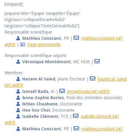
[/expand]
[expand title='Équipe' swaptitle='Équipe'
trigclass='collapseEncadreRub2'
targclass='collapseTexteDerouleRub2']
Responsable scientifique
Mathieu Constant
, PR |
mathieu.constant [at]
atilf.fr
|
Page personnelle
Responsable scientifique adjoint
Véronique Montémont
, MC HDR |
Membres
Hazem Al Saied
, Jeune Docteur |
hazem.al_saied
[at] atilf.fr
Ismaël Bada
, AI |
ismael.bada [at] atilf.fr
Anne-Sophie Bories
, Post-doc (membre associée)
Ikhlas Chaabane
, Doctorante
Hee Soo Choi
, Doctorante
Isabelle Clément
, TCE |
isabelle.clement [at]
atilf.fr
Mathieu Constant
, PR |
mathieu.constant [at]