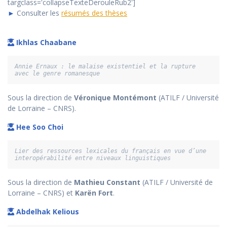
targclass='collapseTexteDerouleRub2']
►
Consulter les
résumés des thèses
Ikhlas Chaabane
Annie Ernaux : le malaise existentiel et la rupture 
avec le genre romanesque
Sous la direction de
Véronique Montémont
(ATILF / Université
de Lorraine – CNRS).
Hee Soo Choi
Lier des ressources lexicales du français en vue d’une 
interopérabilité entre niveaux linguistiques
Sous la direction de
Mathieu Constant
(ATILF / Université de
Lorraine – CNRS) et
Karën Fort
.
Abdelhak Kelious