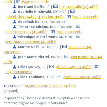
atilf.fr
|
Page personnelle
Bertrand Gaiffe
, IR |
bertrand.gaiffe [at] atilf.fr
Gabrielle Hirchwald
, MC HDR |
gabrielle.hirchwald [at] univ-lorraine.fr
|
Page personnelle
Abdelhak Kelious
, Doctorant
Timothée Mickus
, Jeune Docteur |
timothee.mickus [at] atilf.fr
|
Page personnelle
Véronique Montémont
, MC HDR |
veronique.montemont [at] atilf.fr
Marine Noël
, Doctorante |
marine-noel [at]
laposte.net
Jean-Marie Pierrel
, PREM |
jean-marie.pierrel [at]
atilf.fr
Gilles Souvay
, IR |
gilles.souvay [at] atilf.fr
|
Page personnelle
Gilles Toubiana
, TCH |
gilles.toubiana [at] atilf.fr
►
Consulter l’
organigramme structurel en ligne
[/expand]
[expand title='Thèses de doctorat' swaptitle='Thèses de
doctorat' trigclass='collapseEncadreRub2'