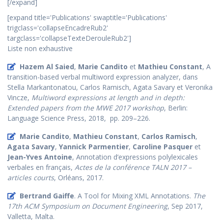
[/expand]
[expand title='Publications' swaptitle='Publications'
trigclass='collapseEncadreRub2'
targclass='collapseTexteDerouleRub2']
Liste non exhaustive
Hazem Al Saied
,
Marie Candito
et
Mathieu Constant
, A
transition-based verbal multiword expression analyzer, dans
Stella Markantonatou, Carlos Ramisch, Agata Savary et Veronika
Vincze,
Multiword expressions at length and in depth:
Extended papers from the MWE 2017 workshop
, Berlin:
Language Science Press, 2018, pp. 209–226.
Marie Candito
,
Mathieu Constant
,
Carlos Ramisch
,
Agata Savary
,
Yannick Parmentier
,
Caroline Pasquer
et
Jean-Yves Antoine
, Annotation d’expressions polylexicales
verbales en français,
Actes de la conférence TALN 2017 –
articles courts
, Orléans, 2017.
Bertrand Gaiffe
. A Tool for Mixing XML Annotations.
The
17th ACM Symposium on Document Engineering
, Sep 2017,
Valletta, Malta.