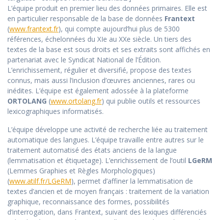
L’équipe produit en premier lieu des données primaires. Elle est
en particulier responsable de la base de données
Frantext
(
www.frantext.fr
), qui compte aujourd’hui plus de 5300
références, échelonnées du XIe au XXe siècle. Un tiers des
textes de la base est sous droits et ses extraits sont affichés en
partenariat avec le Syndicat National de l’Édition.
L’enrichissement, régulier et diversifié, propose des textes
connus, mais aussi l’inclusion d’œuvres anciennes, rares ou
inédites. L’équipe est également adossée à la plateforme
ORTOLANG
(
www.ortolang.fr
) qui publie outils et ressources
lexicographiques informatisés.
L’équipe développe une activité de recherche liée au traitement
automatique des langues. L’équipe travaille entre autres sur le
traitement automatisé des états anciens de la langue
(lemmatisation et étiquetage). L’enrichissement de l’outil
LGeRM
(Lemmes Graphies et Règles Morphologiques)
(
www.atilf.fr/LGeRM
), permet d’affiner la lemmatisation de
textes d’ancien et de moyen français : traitement de la variation
graphique, reconnaissance des formes, possibilités
d’interrogation, dans Frantext, suivant des lexiques différenciés