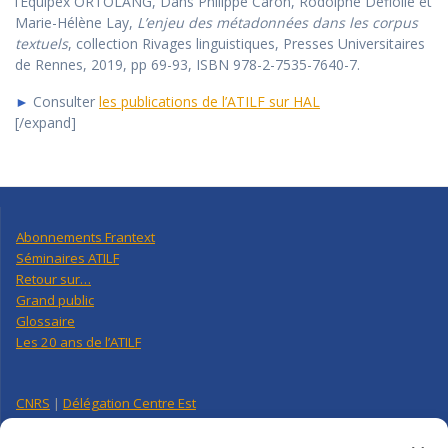
l’Equipex ORTOLANG, Dans Philippe Caron, Rodolphe Defiolle et
Marie-Hélène Lay,
L’enjeu des métadonnées dans les corpus
textuels
, collection Rivages linguistiques, Presses Universitaires
de Rennes, 2019, pp 69-93, ISBN 978-2-7535-7640-7.
►
Consulter
les publications de l’ATILF sur HAL
[/expand]
Abonnements Frantext
Séminaires ATILF
Retour sur…
Grand public
Glossaire
Les 20 ans de l’ATILF
CNRS
|
Délégation Centre Est
Université de Lorraine
CNRS Hebdo Centre-Est