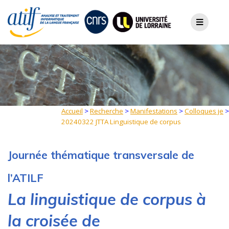
Skip
to
content
Accueil
>
Recherche
>
Manifestations
>
Colloques je
>
20240322 JTTA Linguistique de corpus
Journée thématique transversale de
l’ATILF
La linguistique de corpus à
la croisée de