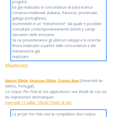
progetto
ha già realizzato le concordanze di tutta la lirica
romanza medievale (italiana, francese, provenzale,
galego-portoghese),
inserendole in un “metamotore” dal quale è possibile
consultare contemporaneamente lemmi e campi
semantici delle emozioni.
Se ne presenteranno gli ulteriori sviluppi e le ricerche
finora realizzate a partire dalle concordanze e dal
metamotore già
realizzato.
Résumé long
Araújo
Sílvia
,
Sacadura
Sílvia
,
Correia
Ana
[Université du
Minho, Portugal].
Le corpus
Per-Fide
et ses applications: une étude de cas sur
les expressions idiomatiques
mercredi 17 juillet, 10h30-11h00, B 205
Le projet Per-Fide vise la compilation d’un corpus