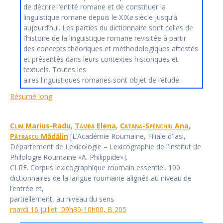
de décrire l’entité romane et de constituer la
linguistique romane depuis le XIX
e
siècle jusqu’à
aujourd’hui. Les parties du dictionnaire sont celles de
l’histoire de la linguistique romane revisitée à partir
des concepts théoriques et méthodologiques attestés
et présentés dans leurs contextes historiques et
textuels. Toutes les
aires linguistiques romanes sont objet de l’étude.
Résumé long
Clim
Marius-Radu
,
Tamba
Elena
,
Catană-Spenchiu
Ana
,
Pătraşcu
Mădălin
[L’Académie Roumaine, Filiale d’Iasi,
Département de Lexicologie – Lexicographie de l’Institut de
Philologie Roumaine «A. Philippide»].
CLRE. Corpus lexicographique roumain essentiel. 100
dictionnaires de la langue roumaine alignés au niveau de
l’entrée et,
partiellement, au niveau du sens
mardi 16 juillet, 09h30-10h00, B 205