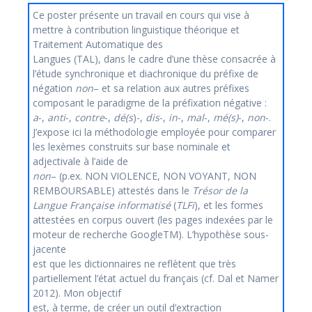
Ce poster présente un travail en cours qui vise à
mettre à contribution linguistique théorique et
Traitement Automatique des
Langues (TAL), dans le cadre d’une thèse consacrée à
l’étude synchronique et diachronique du préfixe de
négation
non
– et sa relation aux autres préfixes
composant le paradigme de la préfixation négative :
a
-,
anti
-,
contre
-,
dé(s
)-,
dis
-,
in
-,
mal
-,
mé(s)
-,
non
-.
J’expose ici la méthodologie employée pour comparer
les lexèmes construits sur base nominale et
adjectivale à l’aide de
non
– (p.ex. NON VIOLENCE, NON VOYANT, NON
REMBOURSABLE) attestés dans le
Trésor de la
Langue Française informatisé
(
TLFi
), et les formes
attestées en corpus ouvert (les pages indexées par le
moteur de recherche GoogleTM). L’hypothèse sous-
jacente
est que les dictionnaires ne reflètent que très
partiellement l’état actuel du français (cf. Dal et Namer
2012). Mon objectif
est, à terme, de créer un outil d’extraction