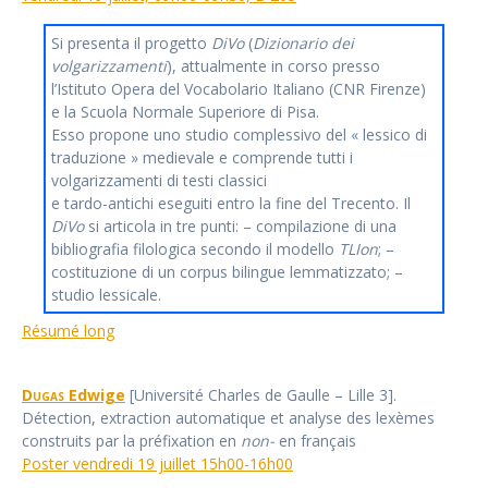
Si presenta il progetto
DiVo
(
Dizionario dei
volgarizzamenti
), attualmente in corso presso
l’Istituto Opera del Vocabolario Italiano (CNR Firenze)
e la Scuola Normale Superiore di Pisa.
Esso propone uno studio complessivo del « lessico di
traduzione » medievale e comprende tutti i
volgarizzamenti di testi classici
e tardo-antichi eseguiti entro la fine del Trecento. Il
DiVo
si articola in tre punti: – compilazione di una
bibliografia filologica secondo il modello
TLIon
; –
costituzione di un corpus bilingue lemmatizzato; –
studio lessicale.
Résumé long
Dugas
Edwige
[Université Charles de Gaulle – Lille 3].
Détection, extraction automatique et analyse des lexèmes
construits par la préfixation en
non-
en français
Poster vendredi 19 juillet 15h00-16h00