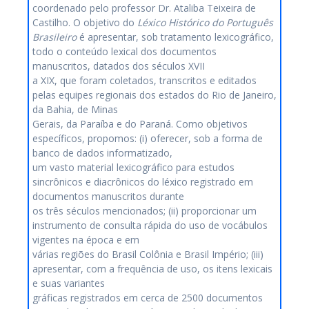
coordenado pelo professor Dr. Ataliba Teixeira de
Castilho. O objetivo do
Léxico Histórico do Português
Brasileiro
é apresentar, sob tratamento lexicográfico,
todo o conteúdo lexical dos documentos
manuscritos, datados dos séculos XVII
a XIX, que foram coletados, transcritos e editados
pelas equipes regionais dos estados do Rio de Janeiro,
da Bahia, de Minas
Gerais, da Paraíba e do Paraná. Como objetivos
específicos, propomos: (i) oferecer, sob a forma de
banco de dados informatizado,
um vasto material lexicográfico para estudos
sincrônicos e diacrônicos do léxico registrado em
documentos manuscritos durante
os três séculos mencionados; (ii) proporcionar um
instrumento de consulta rápida do uso de vocábulos
vigentes na época e em
várias regiões do Brasil Colônia e Brasil Império; (iii)
apresentar, com a frequência de uso, os itens lexicais
e suas variantes
gráficas registrados em cerca de 2500 documentos