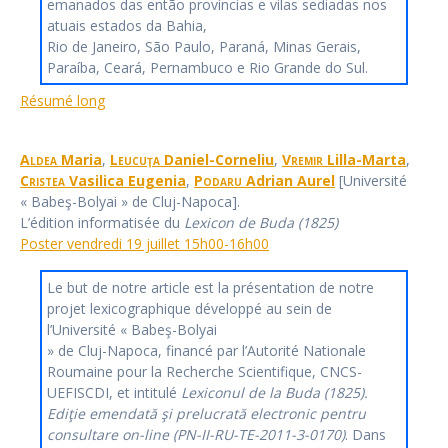
emanados das então províncias e vilas sediadas nos
atuais estados da Bahia,
Rio de Janeiro, São Paulo, Paraná, Minas Gerais,
Paraíba, Ceará, Pernambuco e Rio Grande do Sul.
Résumé long
Aldea
Maria
,
Leucuţa
Daniel-Corneliu
,
Vremir
Lilla-Marta
,
Cristea
Vasilica Eugenia
,
Podaru
Adrian Aurel
[Université
« Babeş-Bolyai » de Cluj-Napoca].
L’édition informatisée du
Lexicon de Buda (1825)
Poster vendredi 19 juillet 15h00-16h00
Le but de notre article est la présentation de notre
projet lexicographique développé au sein de
l’Université « Babeş-Bolyai
» de Cluj-Napoca, financé par l’Autorité Nationale
Roumaine pour la Recherche Scientifique, CNCS-
UEFISCDI, et intitulé
Lexiconul de la Buda (1825).
Ediţie emendată şi prelucrată electronic pentru
consultare on-line (PN-II-RU-TE-2011-3-0170)
. Dans