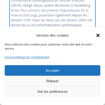
Dictionnaire Etymologique de l’Ancien français
(
DEAF
), rédigé depuis quatre décennies à Heidelberg,
et les
Plus anciens documents linguistiques de la
France
(
DocLing
), poursuivis également depuis les
années 1970. Dans les deux cas, les années 2000 ont
donné lieu à une informatisation systématique
qui permet un rapprochement réciproque. En
synthèse, notre idée est d’intégrer les données
Gestion des cookies
lexicales des
DocLing
dans les nouveaux ‘articles
Nous utilisons des cookies pour optimiser notre site web et notre
courts’ du
DEAF
. Cela permettra de renforcer la part
service.
des sources documentaires dans le
DEAF
, mais aussi
de créer une interface entre ce dictionnaire et une
Lire la politique de confidentialité
.
base textuelle de référence. En même temps, le
vocabulaire
des
DocLing
serait placé dans le cadre naturel de
Accepter
l’ancienne langue française par une harmonisation des
lemmes.
Refuser
Résumé long
Voir les préférences
González Orellana
Karen
[ATILF (CNRS et Université de