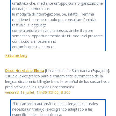
un’attività che, mediante un’opportuna organizzazione
dei dati, ne arricchisce
le modalità di interrogazione. Se, infatti, il lemma
mantiene il consueto ruolo per consultare l’archivio
testuale, si aggiunge,
come ulteriore chiave di accesso, anche il valore
semantico, opportunamente strutturato. Nel presente
contributo si mostreranno
entrambi questi approcci.
Résumé long
Diego Hernández
Elena
[Universidad de Salamanca (Espagne)].
Estudio lexicográfico para el tratamiento automático de la
lengua: diccionario bilingüe francés-español de los sustantivos
predicativos de las <ayudas económicas>.
vendredi 19 juillet, 14h30-15h00, B 205
El tratamiento automático de las lenguas naturales
necesita un trabajo lexicográfico adaptado a las
especificidades del autómata.