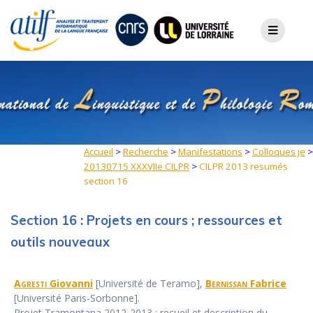
Skip
to
content
Accueil
>
Recherche
>
Manifestations
>
Colloques je
>
20130715 XXXVIIe CILPR
>
CILPR 2013 resumés
section 16
Section 16 : Projets en cours ; ressources et
outils nouveaux
Agresti
Giovanni
[Université de Teramo],
Bernissan
Fabrice
[Université Paris-Sorbonne].
Projet Tramontana 2012-2013 : recueil et description du