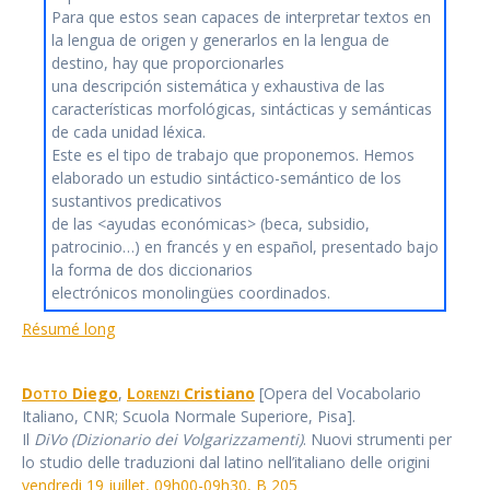
Para que estos sean capaces de interpretar textos en
la lengua de origen y generarlos en la lengua de
destino, hay que proporcionarles
una descripción sistemática y exhaustiva de las
características morfológicas, sintácticas y semánticas
de cada unidad léxica.
Este es el tipo de trabajo que proponemos. Hemos
elaborado un estudio sintáctico-semántico de los
sustantivos predicativos
de las <ayudas económicas> (beca, subsidio,
patrocinio…) en francés y en español, presentado bajo
la forma de dos diccionarios
electrónicos monolingües coordinados.
Résumé long
Dotto
Diego
,
Lorenzi
Cristiano
[Opera del Vocabolario
Italiano, CNR; Scuola Normale Superiore, Pisa].
Il
DiVo (Dizionario dei Volgarizzamenti)
. Nuovi strumenti per
lo studio delle traduzioni dal latino nell’italiano delle origini
vendredi 19 juillet, 09h00-09h30, B 205