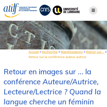
Skip
to
content
Accueil
>
Recherche
>
Manifestations
>
Retour sur…
>
Retour sur la conférence auteur-autrice
Retour en images sur … la
conférence
Auteure/Autrice,
Lecteure/Lectrice ? Quand la
langue cherche un féminin