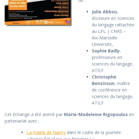
de :
Julie Abbou
,
docteure en sciences
du langage rattachée
au LPL | CNRS –
Aix-Marseille
Université,
Sophie Bailly
,
professeure en
sciences du langage,
ATILF
Christophe
Benzitoun
, maître
de conférence en
sciences du langage,
ATILF
Cet échange a été animé par
Marie-Madeleine Rigopoulos
en
partenariat avec :
La mairie de Nancy
dans le cadre de la journée
« Nancy fait place aux femmes ! »