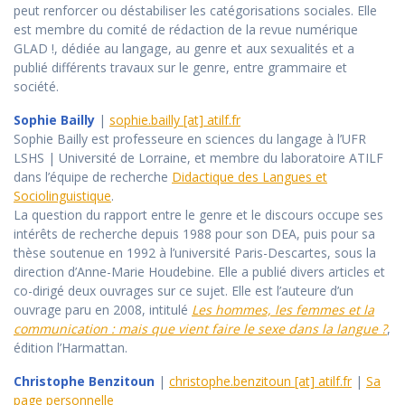
peut renforcer ou déstabiliser les catégorisations sociales. Elle
est membre du comité de rédaction de la revue numérique
GLAD !, dédiée au langage, au genre et aux sexualités et a
publié différents travaux sur le genre, entre grammaire et
société.
Sophie Bailly
|
sophie.bailly [at] atilf.fr
Sophie Bailly est professeure en sciences du langage à l’UFR
LSHS | Université de Lorraine, et membre du laboratoire ATILF
dans l’équipe de recherche
Didactique des Langues et
Sociolinguistique
.
La question du rapport entre le genre et le discours occupe ses
intérêts de recherche depuis 1988 pour son DEA, puis pour sa
thèse soutenue en 1992 à l’université Paris-Descartes, sous la
direction d’Anne-Marie Houdebine. Elle a publié divers articles et
co-dirigé deux ouvrages sur ce sujet. Elle est l’auteure d’un
ouvrage paru en 2008, intitulé
Les hommes, les femmes et la
communication : mais que vient faire le sexe dans la langue ?
,
édition l’Harmattan.
Christophe Benzitoun
|
christophe.benzitoun [at] atilf.fr
|
Sa
page personnelle