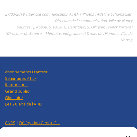
27/03/2019 | Service communication ATILF | Photos : Adeline Schumacker,
Direction de la communication, Ville de Nancy
Sources : J. Abbou, S. Bailly, C. Benzitoun, S. Ollinger, Franck Porterat
(Directeur de Service – Mémoire, Intégration et Droits de l’Homme, Ville de
Nancy)
Abonnements Frantext
Séminaires ATILF
Retour sur…
Grand public
Glossaire
Les 20 ans de l’ATILF
CNRS
|
Délégation Centre Est
Université de Lorraine
CNRS Hebdo Centre-Est