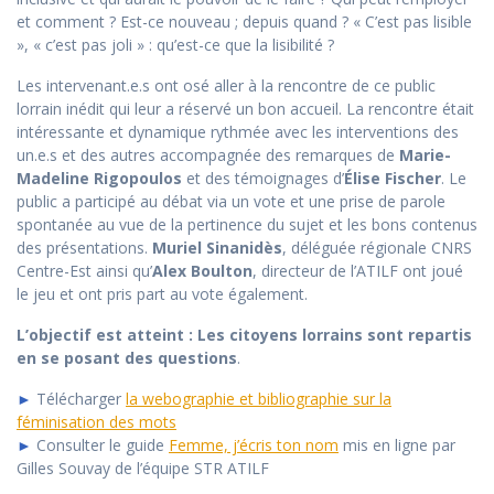
et comment ? Est-ce nouveau ; depuis quand ? « C’est pas lisible
», « c’est pas joli » : qu’est-ce que la lisibilité ?
Les intervenant.e.s ont osé aller à la rencontre de ce public
lorrain inédit qui leur a réservé un bon accueil. La rencontre était
intéressante et dynamique rythmée avec les interventions des
un.e.s et des autres accompagnée des remarques de
Marie-
Madeline Rigopoulos
et des témoignages d’
Élise Fischer
. Le
public a participé au débat via un vote et une prise de parole
spontanée au vue de la pertinence du sujet et les bons contenus
des présentations.
Muriel Sinanidès
, déléguée régionale CNRS
Centre-Est ainsi qu’
Alex Boulton
, directeur de l’ATILF ont joué
le jeu et ont pris part au vote également.
L’objectif est atteint : Les citoyens lorrains sont repartis
en se posant des questions
.
►
Télécharger
la webographie et bibliographie sur la
féminisation des mots
►
Consulter le guide
Femme, j’écris ton nom
mis en ligne par
Gilles Souvay de l’équipe STR ATILF