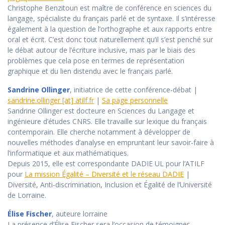
Christophe Benzitoun est maître de conférence en sciences du
langage, spécialiste du français parlé et de syntaxe. Il s’intéresse
également à la question de l’orthographe et aux rapports entre
oral et écrit. C’est donc tout naturellement qu’il s’est penché sur
le débat autour de l’écriture inclusive, mais par le biais des
problèmes que cela pose en termes de représentation
graphique et du lien distendu avec le français parlé.
Sandrine Ollinger
, initiatrice de cette conférence-débat |
sandrine.ollinger [at] atilf.fr
|
Sa page personnelle
Sandrine Ollinger est docteure en Sciences du Langage et
ingénieure d’études CNRS. Elle travaille sur lexique du français
contemporain. Elle cherche notamment à développer de
nouvelles méthodes d’analyse en empruntant leur savoir-faire à
l’informatique et aux mathématiques.
Depuis 2015, elle est correspondante DADIE UL pour l’ATILF
pour
La mission Égalité – Diversité et le réseau DADIE
|
Diversité, Anti-discrimination, Inclusion et Égalité de l’Université
de Lorraine.
Élise Fischer
, auteure lorraine
La présence d’Élise Fischer sera l’occasion de témoigner