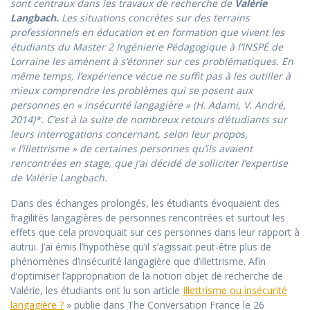
sont centraux dans les travaux de recherche de
Valérie
Langbach.
Les situations concrètes sur des terrains
professionnels en éducation et en formation que vivent les
étudiants du Master 2 Ingénierie Pédagogique à l’INSPÉ de
Lorraine les amènent à s’étonner sur ces problématiques. En
même temps, l’expérience vécue ne suffit pas à les outiller à
mieux comprendre les problèmes qui se posent aux
personnes en « insécurité langagière » (H. Adami, V. André,
2014)*. C’est à la suite de nombreux retours d’étudiants sur
leurs interrogations concernant, selon leur propos,
« l’illettrisme » de certaines personnes qu’ils avaient
rencontrées en stage, que j’ai décidé de solliciter l’expertise
de Valérie Langbach.
Dans des échanges prolongés, les étudiants évoquaient des
fragilités langagières de personnes rencontrées et surtout les
effets que cela provoquait sur ces personnes dans leur rapport à
autrui. J’ai émis l’hypothèse qu’il s’agissait peut-être plus de
phénomènes d’insécurité langagière que d’illettrisme. Afin
d’optimiser l’appropriation de la notion objet de recherche de
Valérie, les étudiants ont lu son article
Illettrisme ou insécurité
langagière ?
» publie dans The Conversation France le 26