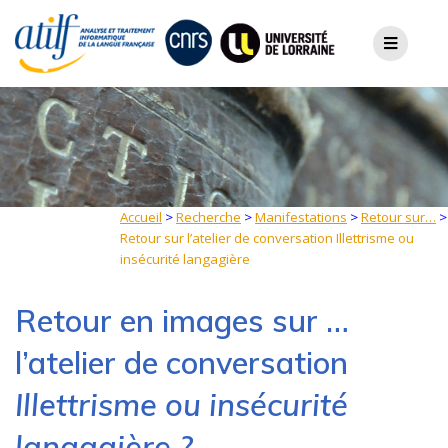
Skip
to
content
Accueil
>
Recherche
>
Manifestations
>
Retour sur…
>
Retour sur l’atelier de conversation Illettrisme ou
insécurité langagière
Retour en images sur …
l’atelier de conversation
Illettrisme ou insécurité
langagière ?