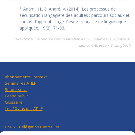
* Adami, H., & André, V. (2014). Les processus de
sécurisation langagière des adultes : parcours sociaux et
cursus d’apprentissage. Revue française de linguistique
appliquée, 19(2), 71-83.
16/12/2019 | © Service communication ATILF | sources : C. Comsa, V.
Lemoine-Bresson, V. Langbach
Abonnements Frantext
Séminaires ATILF
Retour sur…
Grand public
Glossaire
Les 20 ans de l’ATILF
CNRS
|
Délégation Centre Est
Université de Lorraine