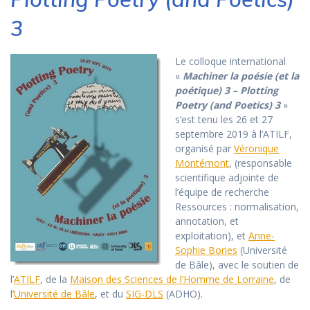
3
Le colloque international
«
Machiner la poésie (et la
poétique) 3 – Plotting
Poetry (and Poetics) 3
»
s’est tenu les 26 et 27
septembre 2019 à l’ATILF,
organisé par
Véronique
Montémont
, (responsable
scientifique adjointe de
l’équipe de recherche
Ressources : normalisation,
annotation, et
exploitation), et
Anne-
Sophie Bories
(Université
de Bâle), avec le soutien de
l’
ATILF
, de la
Maison des Sciences de l’Homme de Lorraine
, de
l’
Université de Bâle
, et du
SIG-DLS
(ADHO).