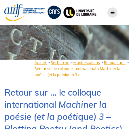
Skip
to
content
Accueil
>
Recherche
>
Manifestations
>
Retour sur…
>
Retour sur le colloque international « Machiner la
poésie (et la poétique) 3 »
Retour sur … le colloque
international
Machiner la
poésie (et la poétique) 3 –
Plotting Poetry (and Poetics)