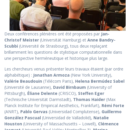
Deux conférences plénières ont été proposées par
Jan-
Christof Meister
(Universität Hamburg) et
Anne Bandry-
Scubbi
(Université de Strasbourg), tous deux replaçant
brillamment les questions de stylistique computationnelle dans
une perspective herméneutique et historique plus large.
Les chercheurs venus présenter leurs travaux étaient (par ordre
alphabétique) :
Jonathan Armoza
(New York University),
Valérie Beaudouin
(Télécom Paris),
Helena Bermúdez Sabel
(Université de Lausanne),
David Birnbaum
(University of
Pittsburgh),
Éliane Delente
(CRISCO),
Steffen Eger
(Technische Universität Darmstadt),
Thomas Haider
(Max
Planck Institute for Empirical Aesthetics, Frankfurt),
Rémi Forte
(ANRT),
Pablo Gervas
(Universidad Complutense),
Guillermo
González Pascual
(Universidad de Valladolid),
Natalie
Houston
(University of Massachusetts – Lowell),
Clémence
Jacquot
(Université Paul-Valéry Montpellier 3),
Marina