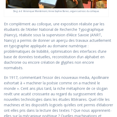
De g. à d. Véronique Montémont, Anne-Sophie Bories, organisatrices du colloque.
En complément au colloque, une exposition réalisée par les
étudiants de l’Atelier National de Recherche Typographique
(Nancy), réalisée sous la supervision d’Alice Savoie (ANRT,
Nancy) a permis de donner un aperçu des travaux actuellement
en typographie appliquée au domaine numérique :
problématiques de lisibilité, optimisation des interfaces d’une
base de données textuelles, reconstitution d’un alphabet en
diachronie ou encore création de glyphes non encore
normalisés.
En 1917, commentant l’essor des nouveaux media, Apollinaire
exhortait à « machiner la poésie comme on a machiné le
monde ». Cent ans plus tard, la riche métaphore de ce slogan
revêt une acuité croissante au regard du surgissement des
nouvelles technologies dans les études littéraires. Quel rôle les
machines et les dispositifs logiciels qu’elles ont permis d’élaborer
ont-elles pris dans la lecture des textes ? Que nous apprennent-
elles sur la mécanique poétique ? Quelles machinations et