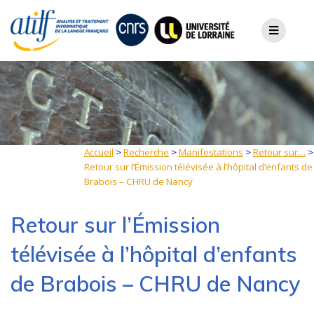
Skip
to
content
Accueil
>
Recherche
>
Manifestations
>
Retour sur…
>
Retour sur l’Émission télévisée à l’hôpital d’enfants de
Brabois – CHRU de Nancy
Retour sur l’Émission
télévisée à l’hôpital d’enfants
de Brabois – CHRU de Nancy