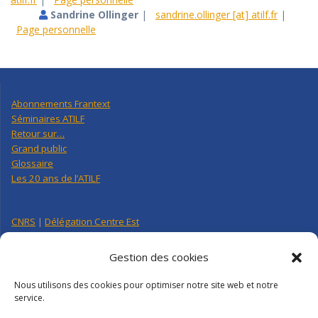
Sandrine Ollinger
|
sandrine.ollinger [at] atilf.fr
|
Page personnelle
Abonnements Frantext
Séminaires ATILF
Retour sur…
Grand public
Glossaire
Les 20 ans de l’ATILF
CNRS
|
Délégation Centre Est
Université de Lorraine
CNRS Hebdo Centre-Est
Gestion des cookies
Factuel UL
Nous utilisons des cookies pour optimiser notre site web et notre
service.
Annuaire
|
Pages personnelles