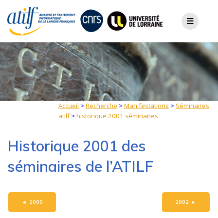
Skip
to
content
Accueil
>
Recherche
>
Manifestations
>
Séminaires
atilf
>
historique 2001 séminaires
Historique 2001 des
séminaires de l’ATILF
◄
2000
2002
►