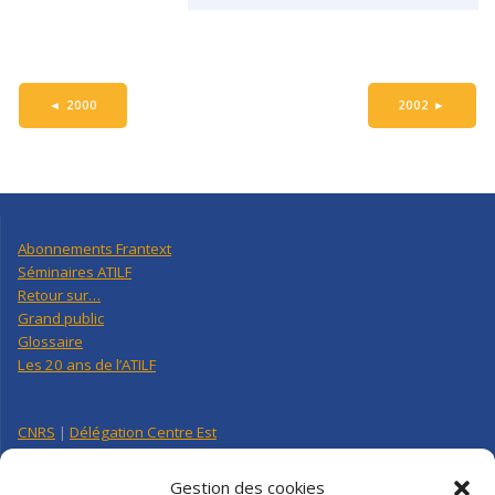
◄
2000
2002
►
Abonnements Frantext
Séminaires ATILF
Retour sur…
Grand public
Glossaire
Les 20 ans de l’ATILF
CNRS
|
Délégation Centre Est
Université de Lorraine
CNRS Hebdo Centre-Est
Gestion des cookies