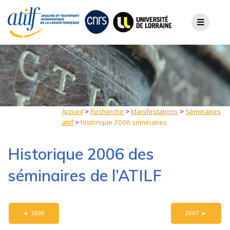
Skip
to
content
Accueil
>
Recherche
>
Manifestations
>
Séminaires
atilf
>
historique 2006 séminaires
Historique 2006 des
séminaires de l’ATILF
◄
2005
2007
►