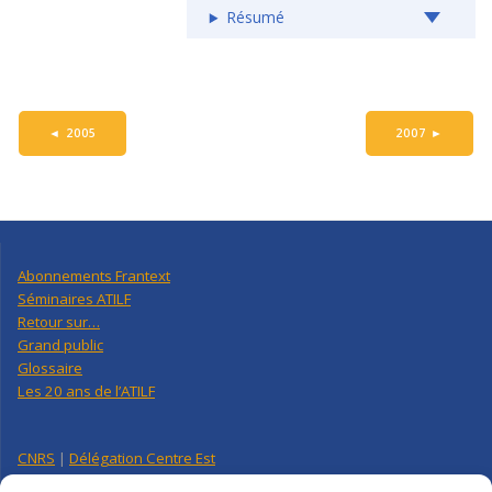
Résumé
◄
2005
2007
►
Abonnements Frantext
Séminaires ATILF
Retour sur…
Grand public
Glossaire
Les 20 ans de l’ATILF
CNRS
|
Délégation Centre Est
Université de Lorraine