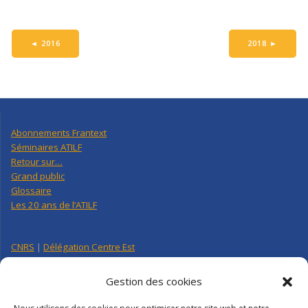
◄
2016
2018
►
Abonnements Frantext
Séminaires ATILF
Retour sur…
Grand public
Glossaire
Les 20 ans de l’ATILF
CNRS
|
Délégation Centre Est
Université de Lorraine
CNRS Hebdo Centre-Est
Gestion des cookies
Factuel UL