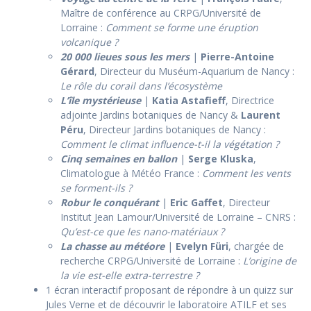
Maître de conférence au CRPG/Université de
Lorraine :
Comment se forme une éruption
volcanique ?
20 000 lieues sous les mers
|
Pierre-Antoine
Gérard
, Directeur du Muséum-Aquarium de Nancy :
Le rôle du corail dans l’écosystème
L’île mystérieuse
|
Katia Astafieff
, Directrice
adjointe Jardins botaniques de Nancy &
Laurent
Péru
, Directeur Jardins botaniques de Nancy :
Comment le climat influence-t-il la végétation ?
Cinq semaines en ballon
|
Serge Kluska
,
Climatologue à Météo France :
Comment les vents
se forment-ils ?
Robur le conquérant
|
Eric Gaffet
, Directeur
Institut Jean Lamour/Université de Lorraine – CNRS :
Qu’est-ce que les nano-matériaux ?
La chasse au météore
|
Evelyn Füri
, chargée de
recherche CRPG/Université de Lorraine :
L’origine de
la vie est-elle extra-terrestre ?
1 écran interactif proposant de répondre à un quizz sur
Jules Verne et de découvrir le laboratoire ATILF et ses