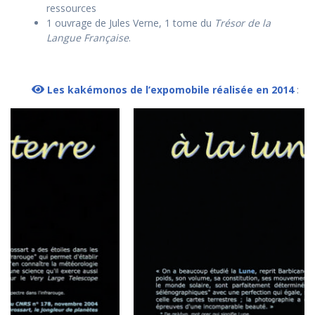
ressources
1 ouvrage de Jules Verne, 1 tome du
Trésor de la
Langue Française
.
Les kakémonos de l’expomobile réalisée en 2014
: