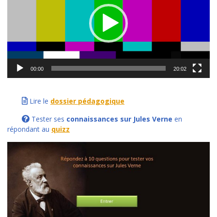
00:00
20:02
Lire le
dossier pédagogique
Tester ses
connaissances sur Jules Verne
en
répondant au
quizz