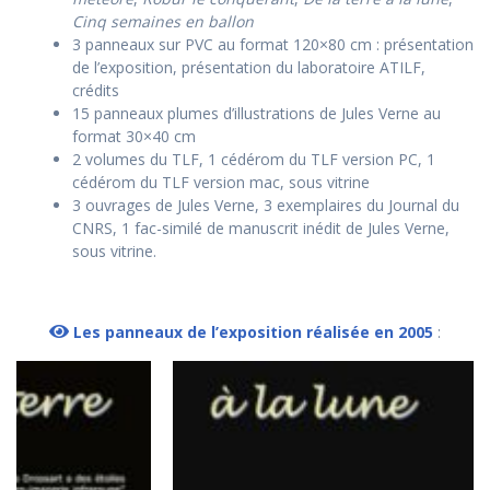
Cinq semaines en ballon
3 panneaux sur PVC au format 120×80 cm : présentation
de l’exposition, présentation du laboratoire ATILF,
crédits
15 panneaux plumes d’illustrations de Jules Verne au
format 30×40 cm
2 volumes du TLF, 1 cédérom du TLF version PC, 1
cédérom du TLF version mac, sous vitrine
3 ouvrages de Jules Verne, 3 exemplaires du Journal du
CNRS, 1 fac-similé de manuscrit inédit de Jules Verne,
sous vitrine.
Les panneaux de l’exposition réalisée en 2005
: