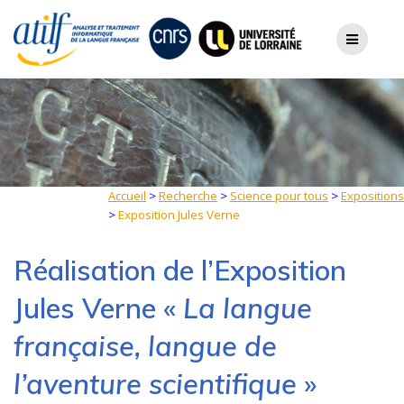
Skip
to
content
Accueil
>
Recherche
>
Science pour tous
>
Expositions
>
Exposition Jules Verne
Réalisation de l’Exposition
Jules Verne «
La langue
française, langue de
l’aventure scientifique
»