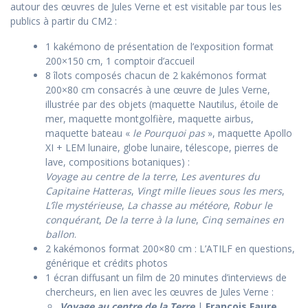
autour des œuvres de Jules Verne et est visitable par tous les
publics à partir du CM2 :
1 kakémono de présentation de l’exposition format
200×150 cm, 1 comptoir d’accueil
8 îlots composés chacun de 2 kakémonos format
200×80 cm consacrés à une œuvre de Jules Verne,
illustrée par des objets (maquette Nautilus, étoile de
mer, maquette montgolfière, maquette airbus,
maquette bateau «
le Pourquoi pas
», maquette Apollo
XI + LEM lunaire, globe lunaire, télescope, pierres de
lave, compositions botaniques) :
Voyage au centre de la terre
,
Les aventures du
Capitaine Hatteras
,
Vingt mille lieues sous les mers
,
L’île mystérieuse
,
La chasse au météore
,
Robur le
conquérant
,
De la terre à la lune
,
Cinq semaines en
ballon
.
2 kakémonos format 200×80 cm : L’ATILF en questions,
générique et crédits photos
1 écran diffusant un film de 20 minutes d’interviews de
chercheurs, en lien avec les œuvres de Jules Verne :
Voyage au centre de la Terre
|
François Faure
,