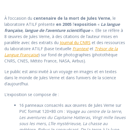
À l’occasion du
centenaire de la mort de Jules Verne
, le
laboratoire ATILF présente
en 2005
l’
exposition
«
La langue
française, langue de l’aventure scientifique
». Elle se réfère à
8 œuvres de Jules Verne, à des citations de l’auteur mises en
parallèle avec des extraits du
Journal du CNRS
et des ressources
du laboratoire ATILF (base textuelle
Frantext
et
Trésor de la
Langue Française
) sur fond de photographies (photothèque
CNRS, CNES, Météo France, NASA, Airbus).
Le public est ainsi invité à un voyage en images et en textes
dans le monde de Jules Verne et dans l’univers de la science
d’aujourd’hui.
L’exposition se compose de :
16 panneaux consacrés aux œuvres de Jules Verne sur
PVC format 120×80 cm :
Voyage au centre de la terre
,
Les aventures du Capitaine Hatteras
,
Vingt mille lieues
sous les mers
,
L’île mystérieuse
,
La chasse au
météore
,
Robur le conquérant
,
De la terre à la lune
,