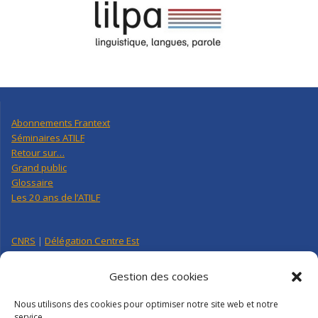
Abonnements Frantext
Séminaires ATILF
Retour sur…
Grand public
Glossaire
Les 20 ans de l’ATILF
CNRS
|
Délégation Centre Est
Université de Lorraine
CNRS Hebdo Centre-Est
Gestion des cookies
Factuel UL
Nous utilisons des cookies pour optimiser notre site web et notre
service.