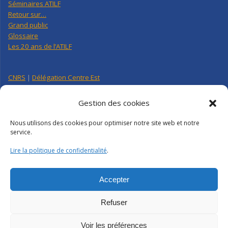
Séminaires ATILF
Retour sur…
Grand public
Glossaire
Les 20 ans de l’ATILF
CNRS
|
Délégation Centre Est
Université de Lorraine
CNRS Hebdo Centre-Est
Gestion des cookies
Factuel UL
Nous utilisons des cookies pour optimiser notre site web et notre
service.
Annuaire
|
Pages personnelles
Lire la politique de confidentialité
.
Contact
|
Plan d’accès
Organigramme
Crédits
|
Mentions légales
|
Politique de confidentialité
Accepter
Webmail
|
Intranet
Refuser
Voir les préférences