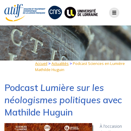
Skip
to
content
Accueil
>
Actualités
>
Podcast Sciences en Lumière
Mathilde Huguin
Podcast
Lumière sur les
néologismes politiques
avec
Mathilde Huguin
À l’occasion