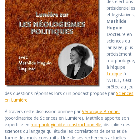
des élections
présidentielles
et législatives,
Mathilde
Huguin
,
Docteure en
sciences du
langage, plus
précisément
morphologue,
à l’équipe
Lexique
à
l’ATILF, s’est
prêtée au jeu
des questions-réponses lors d’un podcast proposé par
Sciences
en Lumière
.
À travers cette discussion animée par
Véronique Bronner
(coordinatrice de Sciences en Lumière), Mathilde apporte son
expertise en
morphologie dite constructionnelle
, discipline des
sciences du langage qui étudie les corrélations de sens et de
forme des mots construits. Une de ses recherches actuelles