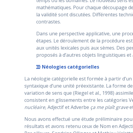
temps ou les domaines. Le nouveau sens est
mathématiques. Pour chaque découpage de l’esp
la validité sont discutées. Différentes tech
contrastes.
Dans une perspective applicative, une procé
étapes. Le déroulement de la procédure est
aux unités lexicales puis aux sèmes. Des pe
proposés à d’autres objets linguistiques e
Néologies catégorielles
La néologie catégorielle est formée à partir d’un
syntaxique d’une unité préexistante. La forme de
variation de sens que (Riegel et al., 1998) assimi
consistent en glissements entre les catégories
nucléaire
, Adjectif et Adverbe
ça me plaît grave
et
Nous avons effectué une étude préliminaire pour
résultats et avons retenu ceux de Nom en Adjectif