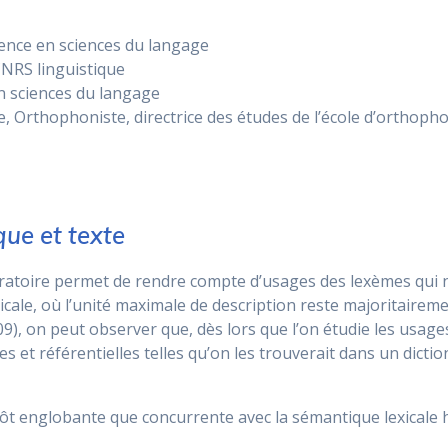
rence en sciences du langage
CNRS linguistique
n sciences du langage
, Orthophoniste, directrice des études de l’école d’orthoph
que et texte
ératoire permet de rendre compte d’usages des lexèmes qui 
cale, où l’unité maximale de description reste majoritaireme
2009), on peut observer que, dès lors que l’on étudie les usa
ires et référentielles telles qu’on les trouverait dans un dic
utôt englobante que concurrente avec la sémantique lexicale