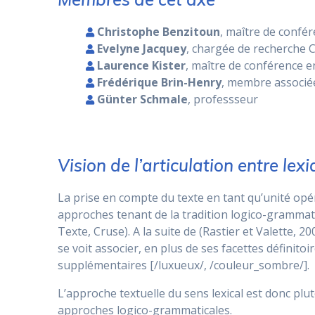
Christophe
Benzitoun
, maître de confé
Evelyne Jacquey
, chargée de recherche 
Laurence Kister
, maître de conférence e
Frédérique Brin-Henry
, membre associée
Günter Schmale
, professseur
Vision de l’articulation entre lexi
La prise en compte du texte en tant qu’unité op
approches tenant de la tradition logico-grammati
Texte, Cruse). A la suite de (Rastier et Valette, 
se voit associer, en plus de ses facettes définito
supplémentaires [/luxueux/, /couleur_sombre/].
L’approche textuelle du sens lexical est donc pl
approches logico-grammaticales.