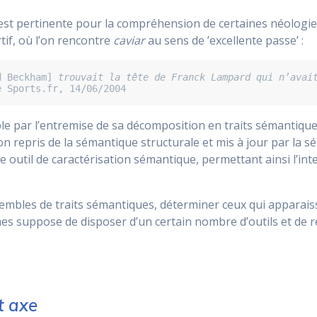
al est pertinente pour la compréhension de certaines néolo
rtif, où l’on rencontre
caviar
au sens de ’excellente passe’ :
d Beckham] 
trouvait la tête de Franck Lampard qui n’avait
e Sports.fr, 14/06/2004
le par l’entremise de sa décomposition en traits sémantiques
n repris de la sémantique structurale et mis à jour par la sé
me outil de caractérisation sémantique, permettant ainsi l’in
embles de traits sémantiques, déterminer ceux qui apparais
xèmes suppose de disposer d’un certain nombre d’outils et d
t axe