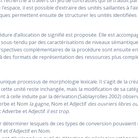
 recherché à travers un jeu de contrastes qui se traduit pa
ace, il est possible d’extraire des unités saillantes à l’aide
niques permettent ensuite de structurer les unités identifiées
dure d’allocation de signifié est proposée. Elle est accompag
 sous-tendu par des caractérisations de niveaux sémantiques
rspectives complémentaires de la procédure sont ensuite env
t à des formats de représentation des ressources plus compl
 unique processus de morphologie lexicale. Il s’agit de la cr
 cette unité reste inchangée, mais la modification de sa ca
lent à celle induite par la dérivation.(Sablayrolles 2002) obse
 Verbe et Nom
la gagne
, Nom et Adjectif
des ouvriers libres o
 Adverbe et Adjectif
il est trop
.
 déterminer lesquels de ces types de conversion pouvaient
 et d’Adjectif en Nom.