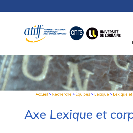
Skip
to
content
Accueil
>
Recherche
>
Équipes
>
Lexique
>
Lexique et
Axe
Lexique et cor