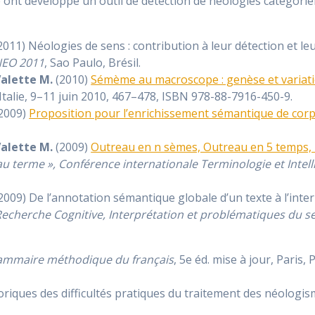
e ont développé un outil de détection de néologies catégorie
2011) Néologies de sens : contribution à leur détection et l
NEO 2011
, Sao Paulo, Brésil.
alette M.
(2010)
Sémème au macroscope : genèse et variati
Italie, 9–11 juin 2010, 467–478, ISBN 978-88-7916-450-9.
2009)
Proposition pour l’enrichissement sémantique de cor
alette M.
(2009)
Outreau en n sèmes, Outreau en 5 temps, 
au terme », Conférence internationale Terminologie et Intellig
2009) De l’annotation sémantique globale d’un texte à l’inte
 Recherche Cognitive, Interprétation et problématiques du s
ammaire méthodique du français
, 5e éd. mise à jour, Paris,
iques des difficultés pratiques du traitement des néologi