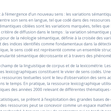
à l’émergence d’un nouveau sens : les variations sémantique
s entre son sens en langue, tel que codé dans des ressources 
sémantiques ciblées sont les variations marquées, telles que 
 critère de diffusion dans le temps : la variation sémantique
pour de la néologie sémantique, définie à la croisée des va
ant des indices identifiés comme fondamentaux dans la détect
rique, le sens codé est représenté comme un ensemble struct
e granularité sémantique décroissante et à travers des phén
u champ de la linguistique de corpus et de la lexicométrie. L
ces lexicographiques constituent le vivier de sens codés. Un
ressources textuelles sont le lieu d’observation des sens ac
s le temps. En pratique, la ressource lexicographique utilis
stiques des années 2000 relevant de différentes thématiques 
tistiques, se prêtent à l’exploitation des grandes bases d
ure des ressources peut se concevoir comme un espace mathé