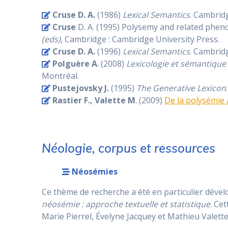
Cruse D. A.
(1986)
Lexical Semantics
. Cambrid
Cruse
D. A. (1995) Polysemy and related pheno
(eds)
, Cambridge : Cambridge University Press.
Cruse D. A.
(1996)
Lexical Semantics
. Cambrid
Polguère A
. (2008)
Lexicologie et sémantique
Montréal.
Pustejovsky J.
(1995)
The Generative Lexicon
Rastier F., Valette M
. (2009)
De la polysémie 
Néologie, corpus et ressources
Néosémies
Ce thème de recherche a été en particulier dével
néosémie : approche textuelle et statistique
. Ce
Marie Pierrel, Évelyne Jacquey et Mathieu Valette