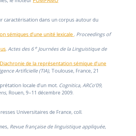
lles, le moteur
POMPAMO
eur caractérisation dans un corpus autour du
on sémiques d’une unité lexicale
.
Proceedings of
e
pus
.
Actes des 6
Journées de la Linguistique de
Diachronie de la représentation sémique d’une
ence Artificielle (TIA)
, Toulouse, France, 21
rprétation locale d’un mot.
Cognitica, ARCo’09,
ens
, Rouen, 9–11 décembre 2009.
 Presses Universitaires de France, coll.
smes,
Revue française de linguistique appliquée
,