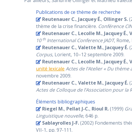
Par ailleurs, Sandrine Ollinger et Mathieu Valett
Publications de ce thème de recherche
Reutenauer C.
,
Jacquey É.
,
Ollinger S.
(
thème de la crise financière.
Conférence CI
Reutenauer C.
,
Lecolle M.
,
Jacquey É.
,
V
th
10
International Conference JADT
, Rome, 
Reutenauer C.
,
Valette M.
,
Jacquey É.
(
Corpus
, Lorient, 10–12 septembre 2009.
Reutenauer C.
,
Lecolle M.
,
Jacquey É.
,
V
unité lexicale
Actes de l’Atelier « Du thème 
novembre 2009.
Reutenauer C.
,
Valette M.
,
Jacquey É.
(
Actes de Colloque de l’Association pour la
Éléments bibliographiques
Riegel M.
,
Pellat J-C.
,
Rioul R.
(1999)
Gr
Linguistique nouvelle
, 646 p.
Sablayrolles J-F.
(2002) Fondements théor
VII-1, pp. 97-111.