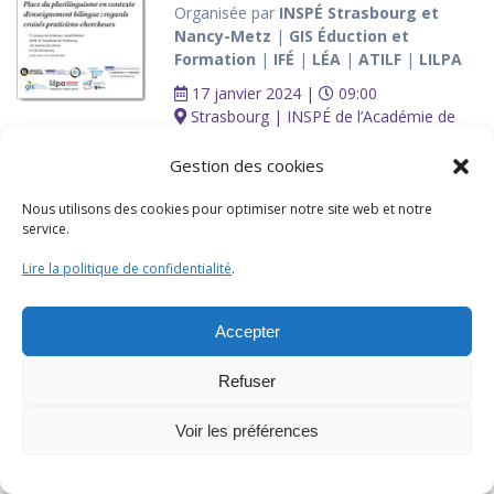
Organisée par
INSPÉ Strasbourg et
Nancy-Metz
|
GIS Éduction et
Formation
|
IFÉ
|
LÉA
|
ATILF
|
LILPA
17 janvier 2024 |
09:00
Strasbourg | INSPÉ de l’Académie de
Strasbourg | 141 avenue de Colmar |
Campus de la Meinau | Amphithéâtre
Gestion des cookies
Cette journée d’étude vise à favoriser le
Nous utilisons des cookies pour optimiser notre site web et notre
croisement de regards «monde du
service.
terrain» et «monde de la recherche pour
mieux comprendre en quoi la prise en
Lire la politique de confidentialité
.
compte de la pluralité linguistique et
culturelle des élèves et de leurs familles
Accepter
est à la fois stimulante et problématique.
veronique.lemoine-bresson [at] univ-
Refuser
lorraine.fr
Actualité de décembre 2023
Voir les préférences
►
En savoir plus