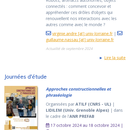
Robots, artefacts autonomes, objets
connectés : comment concevoir et
appréhender ces drôles d’objets qui
renouvellent nos interactions avec les
autres comme avec le monde ?
virginie.andre [at] univ-lorraine.fr
|
guillaume.nassau [at] univ-lorraine.fr
Actualité de septembre 2024
►
Lire la suite
Journées d'étude
Approches constructionnelles et
phraséologie
Organisées par
ATILF (CNRS - UL)
|
LIDILEM (Univ. Grenoble Alpes)
| dans
le cadre de l'
ANR PREFAB
17 octobre 2024 au 18 octobre 2024 |