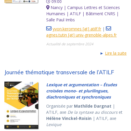
09:00
Nancy | Campus Lettres et Sciences
Humaines | ATILF | Bâtiment CNRS |
Salle Paul Imbs
yvon.keromnes [at] atilf.fr
|
agnes.tutin [at] univ-grenoble-alpes.fr
Actualité de septembre 2024
►
Lire la suite
Journée thématique transversale de l’ATILF
Lexique et argumentation – Études
croisées mono- et plurilingues,
diachroniques et synchroniques
Organisée par
Mathilde Dargnat
|
ATILF, axe
De la syntaxe au discours
et
Hélène Vinckel-Roisin
| ATILF, axe
Lexique