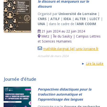
le discours et marqueurs sur le
discours
Organisé par
Université de Lorraine
|
CNRS
|
ATILF
|
IDEA
|
ALTER
|
LLECT
|
UNA
| dans le cadre de l'
ANR CODIM
21 juin 2024 au 22 juin 2024
Metz | Île du Saulcy | Campus Lettres
et Sciences Humaines
mathilde.dargnat [at] univ-lorraine.fr
Actualité de mars 2024
►
Lire la suite
Journée d'étude
Perspectives didactiques pour la
traduction automatique et
l’apprentissage des langues
Organisée par le
Groupe de recherche