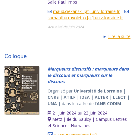
Salle Paul Imbs
maud.ciekanski [at] univ-lorraine.fr
|
samantha.ruvoletto [at] univ-lorraine.fr
Actualité de juin 2024
►
Lire la suite
Colloque
Marqueurs discursifs : marqueurs dans
le discours et marqueurs sur le
discours
Organisé par
Université de Lorraine
|
CNRS
|
ATILF
|
IDEA
|
ALTER
|
LLECT
|
UNA
| dans le cadre de l'
ANR CODIM
21 juin 2024 au 22 juin 2024
Metz | Île du Saulcy | Campus Lettres
et Sciences Humaines
discoursemarkers [at]