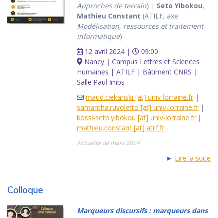
Approches de terrain
) |
Seto Yibokou
,
Mathieu Constant
(ATILF, axe
Modélisation, ressources et traitement
informatique
)
12 avril 2024 |
09:00
Nancy | Campus Lettres et Sciences
Humaines | ATILF | Bâtiment CNRS |
Salle Paul Imbs
maud.ciekanski [at] univ-lorraine.fr
|
samantha.ruvoletto [at] univ-lorraine.fr
|
kossi-seto.yibokou [at] univ-lorraine.fr
|
mathieu.constant [at] atilf.fr
Actualité de mars 2024
►
Lire la suite
Colloque
Marqueurs discursifs : marqueurs dans