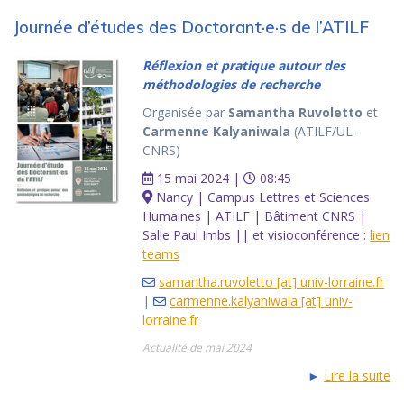
Journée d’études des Doctorant·e·s de l’ATILF
Réflexion et pratique autour des
méthodologies de recherche
Organisée par
Samantha Ruvoletto
et
Carmenne Kalyaniwala
(ATILF/UL-
CNRS)
15 mai 2024 |
08:45
Nancy | Campus Lettres et Sciences
Humaines | ATILF | Bâtiment CNRS |
Salle Paul Imbs || et visioconférence :
lien
teams
samantha.ruvoletto [at] univ-lorraine.fr
|
carmenne.kalyaniwala [at] univ-
lorraine.fr
Actualité de mai 2024
►
Lire la suite