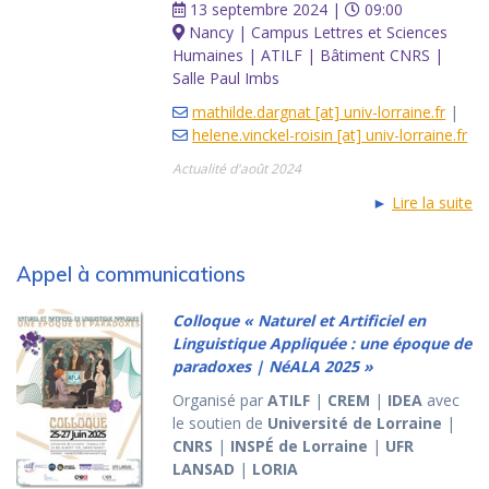
13 septembre 2024 |
09:00
Nancy | Campus Lettres et Sciences
Humaines | ATILF | Bâtiment CNRS |
Salle Paul Imbs
mathilde.dargnat [at] univ-lorraine.fr
|
helene.vinckel-roisin [at] univ-lorraine.fr
Actualité d'août 2024
►
Lire la suite
Appel à communications
Colloque « Naturel et Artificiel en
Linguistique Appliquée : une époque de
paradoxes | NéALA 2025 »
Organisé par
ATILF
|
CREM
|
IDEA
avec
le soutien de
Université de Lorraine
|
CNRS
|
INSPÉ de Lorraine
|
UFR
LANSAD
|
LORIA