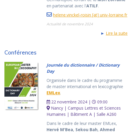
en partenariat avec l'
ATILF
.
helene.vinckel-roisin [at] univ-lorraine.fr
Actualité de novembre 2024
►
Lire la suite
Conférences
Journée du dictionnaire / Dictionary
Day
Organisée dans le cadre du programme
de master international en lexicographie
EMLex
.
22 novembre 2024 |
09:00
Nancy | Campus Lettres et Sciences
Humaines | Bâtiment A | Salle A260
Dans le cadre de leur master EMLex,
Hervé M'Bea
,
Sekou Bah
,
Ahmed