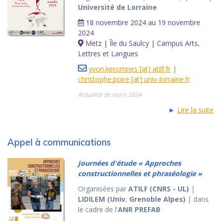
Université de Lorraine
18 novembre 2024 au 19 novembre
2024
Metz | Île du Saulcy | Campus Arts,
Lettres et Langues
yvon.keromnes [at] atilf.fr
|
christophe.poire [at] univ-lorraine.fr
Actualité de mars 2024
►
Lire la suite
Appel à communications
Journées d'étude « Approches
constructionnelles et phraséologie »
Organisées par
ATILF (CNRS - UL)
|
LIDILEM (Univ. Grenoble Alpes)
| dans
le cadre de l'
ANR PREFAB