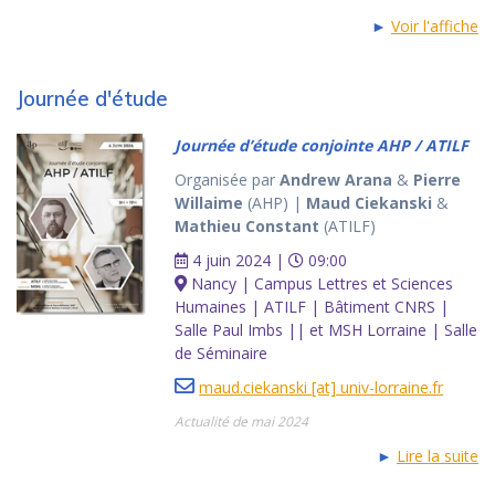
►
Voir l'affiche
Journée d'étude
Journée d’étude conjointe AHP / ATILF
Organisée par
Andrew Arana
&
Pierre
Willaime
(AHP) |
Maud Ciekanski
&
Mathieu Constant
(ATILF)
4 juin 2024 |
09:00
Nancy | Campus Lettres et Sciences
Humaines | ATILF | Bâtiment CNRS |
Salle Paul Imbs || et MSH Lorraine | Salle
de Séminaire
maud.ciekanski [at] univ-lorraine.fr
Actualité de mai 2024
►
Lire la suite