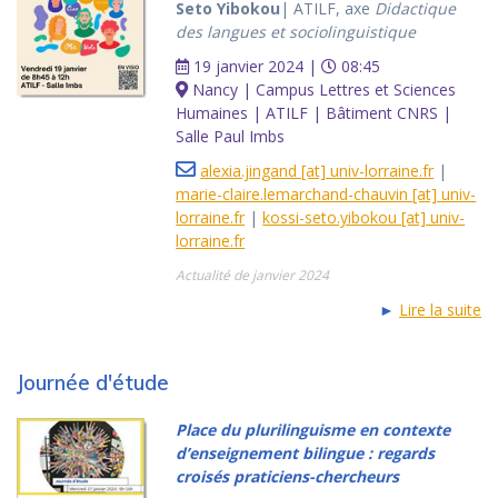
Seto Yibokou
| ATILF, axe
Didactique
des langues et sociolinguistique
19 janvier 2024 |
08:45
Nancy | Campus Lettres et Sciences
Humaines | ATILF | Bâtiment CNRS |
Salle Paul Imbs
alexia.jingand [at] univ-lorraine.fr
|
marie-claire.lemarchand-chauvin [at] univ-
lorraine.fr
|
kossi-seto.yibokou [at] univ-
lorraine.fr
Actualité de janvier 2024
►
Lire la suite
Journée d'étude
Place du plurilinguisme en contexte
d’enseignement bilingue : regards
croisés praticiens-chercheurs