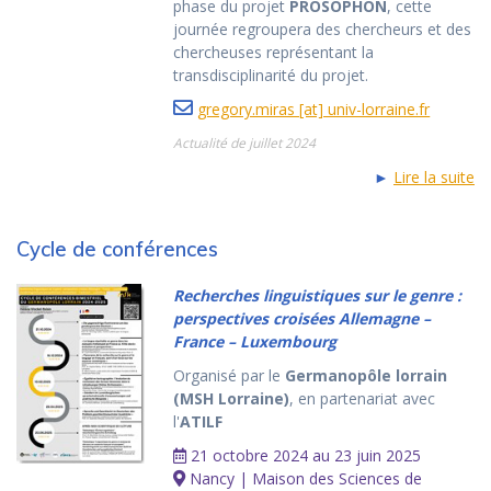
phase du projet
PROSOPHON
, cette
journée regroupera des chercheurs et des
chercheuses représentant la
transdisciplinarité du projet.
gregory.miras [at] univ-lorraine.fr
Actualité de juillet 2024
►
Lire la suite
Cycle de conférences
Recherches linguistiques sur le genre :
perspectives croisées Allemagne –
France – Luxembourg
Organisé par le
Germanopôle lorrain
(MSH Lorraine)
, en partenariat avec
l'
ATILF
21 octobre 2024 au 23 juin 2025
Nancy | Maison des Sciences de