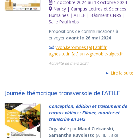
17 octobre 2024 au 18 octobre 2024
Nancy | Campus Lettres et Sciences
Humaines | ATILF | Bâtiment CNRS |
Salle Paul Imbs
Propositions de communications à
envoyer
avant le 26 mai 2024
yvon.keromnes [at] atilf.fr
|
agnes.tutin [at] univ-grenoble-alpes.fr
Actualité de mars 2024
►
Lire la suite
Journée thématique transversale de l’ATILF
Conception, édition et traitement de
corpus vidéos : Filmer, monter et
transcrire en SHS
Organisée par
Maud Ciekanski
,
Samantha Ruvoletto
(ATILF, axe