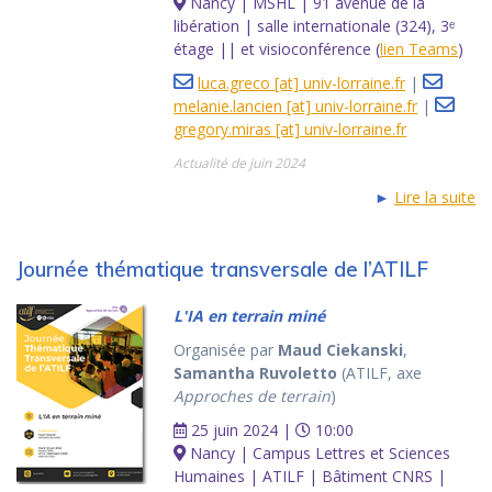
Nancy | MSHL | 91 avenue de la
libération | salle internationale (324), 3ᵉ
étage || et visioconférence (
lien Teams
)
luca.greco [at] univ-lorraine.fr
|
melanie.lancien [at] univ-lorraine.fr
|
gregory.miras [at] univ-lorraine.fr
Actualité de juin 2024
►
Lire la suite
Journée thématique transversale de l’ATILF
L'IA en terrain miné
Organisée par
Maud Ciekanski
,
Samantha Ruvoletto
(ATILF, axe
Approches de terrain
)
25 juin 2024 |
10:00
Nancy | Campus Lettres et Sciences
Humaines | ATILF | Bâtiment CNRS |