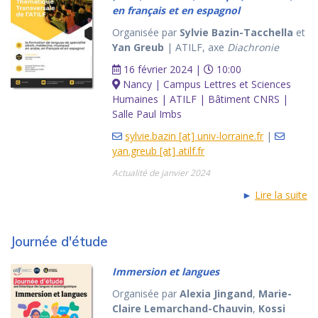
en français et en espagnol
Organisée par
Sylvie Bazin-Tacchella
et
Yan Greub
| ATILF, axe
Diachronie
16 février 2024 |
10:00
Nancy | Campus Lettres et Sciences
Humaines | ATILF | Bâtiment CNRS |
Salle Paul Imbs
sylvie.bazin [at] univ-lorraine.fr
|
yan.greub [at] atilf.fr
Actualité de janvier 2024
►
Lire la suite
Journée d'étude
Immersion et langues
Organisée par
Alexia Jingand
,
Marie-
Claire Lemarchand-Chauvin
,
Kossi