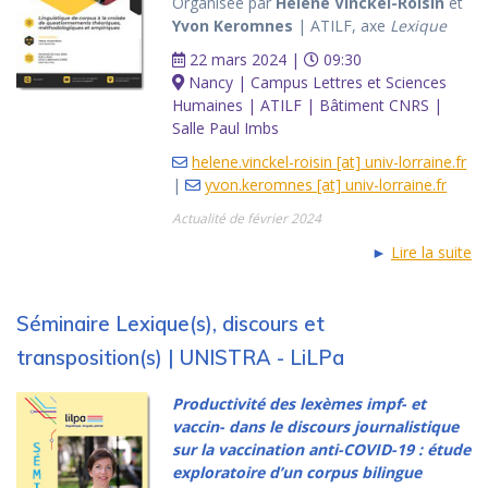
Organisée par
Hélène Vinckel-Roisin
et
Yvon Keromnes
| ATILF, axe
Lexique
22 mars 2024 |
09:30
Nancy | Campus Lettres et Sciences
Humaines | ATILF | Bâtiment CNRS |
Salle Paul Imbs
helene.vinckel-roisin [at] univ-lorraine.fr
|
yvon.keromnes [at] univ-lorraine.fr
Actualité de février 2024
►
Lire la suite
Séminaire Lexique(s), discours et
transposition(s) | UNISTRA - LiLPa
Productivité des lexèmes
impf-
et
vaccin-
dans le discours journalistique
sur la vaccination anti-COVID-19 : étude
exploratoire d’un corpus bilingue