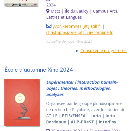
2024
Metz | Île du Saulcy | Campus Arts,
Lettres et Langues
yvon.keromnes [at] atilf.fr
|
christophe.poire [at] univ-lorraine.fr
Actualité de novembre 2024
►
Consulter le programme
École d'automne Xiho 2024
Expérimenter l'interaction humain-
objet : théories, méthodologies,
analyses
Organisée par le groupe pluridisciplinaire
de recherche Psyphine, avec le soutien de
ATILF |
ETIS/ENSEA
|
Loria
|
Inria
Bordeaux
|
AHP-PReST
|
InterPsy
28 octobre 2024 au 31 octobre 2024