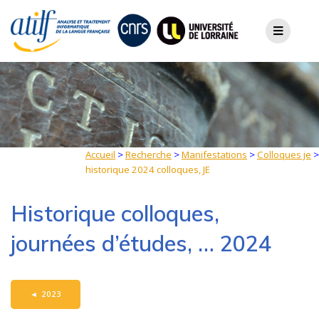
Skip
to
content
Accueil
>
Recherche
>
Manifestations
>
Colloques je
>
historique 2024 colloques, JE
Historique colloques,
journées d’études, … 2024
◄
2023