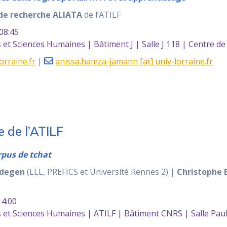
de recherche ALIATA
de l’ATILF
08:45
et Sciences Humaines | Bâtiment J | Salle J 118 | Centre d
lorraine.fr
|
anissa.hamza-jamann [at] univ-lorraine.fr
 de l’ATILF
rpus de tchat
edegen
(LLL, PREFICS et Université Rennes 2) |
Christophe 
4:00
et Sciences Humaines | ATILF | Bâtiment CNRS | Salle Pau