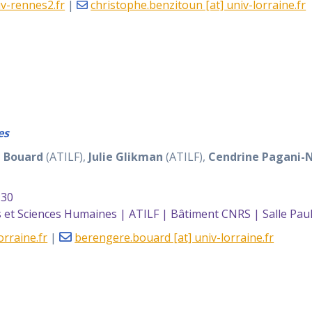
iv-rennes2.fr
|
christophe.benzitoun [at] univ-lorraine.fr
es
 Bouard
(ATILF),
Julie Glikman
(ATILF),
Cendrine Pagani-
:30
et Sciences Humaines | ATILF | Bâtiment CNRS | Salle Pau
orraine.fr
|
berengere.bouard [at] univ-lorraine.fr