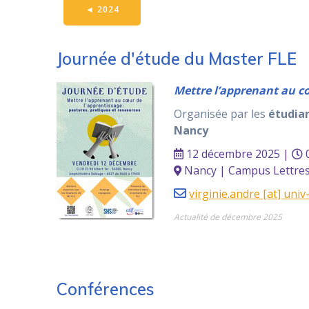
◄
2024
Journée d'étude du Master FLE
Mettre l’apprenant au cœ
Organisée par les
étudian
Nancy
12 décembre 2025 |
0
Nancy | Campus Lettres
virginie.andre [at] univ
Actualité de décembre 2025
Conférences