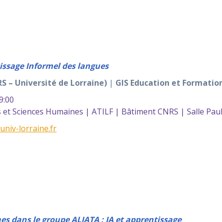
issage Informel des langues
S – Université de Lorraine)
|
GIS Education et Formatio
9:00
et Sciences Humaines | ATILF | Bâtiment CNRS | Salle Pau
univ-lorraine.fr
s dans le groupe ALIATA : IA et apprentissage