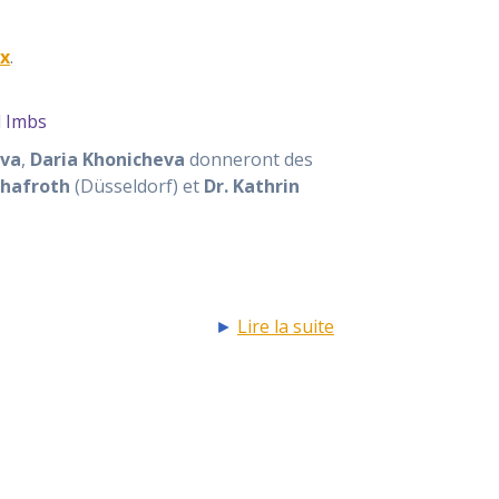
x
.
l Imbs
eva
,
Daria Khonicheva
donneront des
chafroth
(Düsseldorf) et
Dr. Kathrin
►
Lire la suite