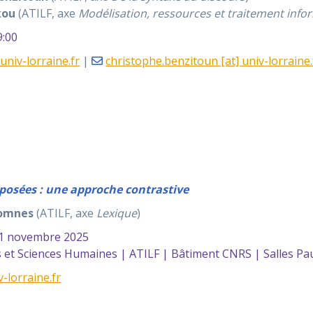
kou
(ATILF, axe
Modélisation, ressources et traitement info
:00
univ-lorraine.fr
|
christophe.benzitoun [at] univ-lorraine.
osées : une approche contrastive
romnes
(ATILF, axe
Lexique
)
1 novembre 2025
et Sciences Humaines | ATILF | Bâtiment CNRS | Salles Pau
-lorraine.fr