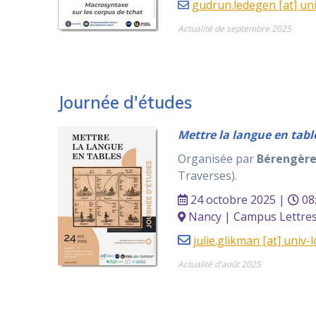
gudrun.ledegen [at] un
Actualité de septembre 2025
Journée d'études
Mettre la langue en tabl
Organisée par
Bérengère
Traverses).
24 octobre 2025 |
08
Nancy | Campus Lettres 
julie.glikman [at] univ-l
Actualité d'août 2025