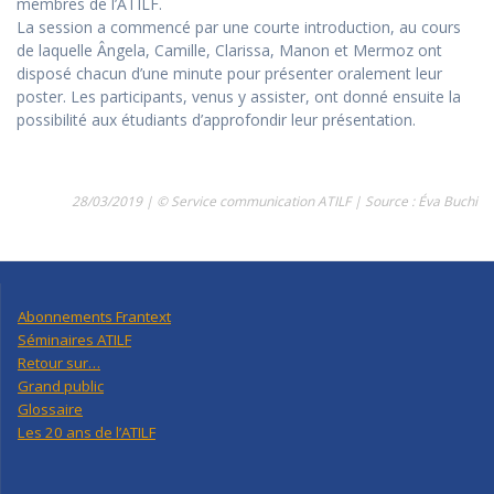
membres de l’ATILF.
La session a commencé par une courte introduction, au cours
de laquelle Ângela, Camille, Clarissa, Manon et Mermoz ont
disposé chacun d’une minute pour présenter oralement leur
poster. Les participants, venus y assister, ont donné ensuite la
possibilité aux étudiants d’approfondir leur présentation.
28/03/2019 | © Service communication ATILF | Source : Éva Buchi
Abonnements Frantext
Séminaires ATILF
Retour sur…
Grand public
Glossaire
Les 20 ans de l’ATILF