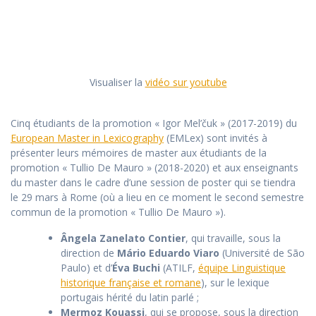
Visualiser la
vidéo sur youtube
Cinq étudiants de la promotion « Igor Mel’čuk » (2017-2019) du
European Master in Lexicography
(EMLex) sont invités à
présenter leurs mémoires de master aux étudiants de la
promotion « Tullio De Mauro » (2018-2020) et aux enseignants
du master dans le cadre d’une session de poster qui se tiendra
le 29 mars à Rome (où a lieu en ce moment le second semestre
commun de la promotion « Tullio De Mauro »).
Ângela Zanelato Contier
, qui travaille, sous la
direction de
Mário Eduardo Viaro
(Université de São
Paulo) et d’
Éva Buchi
(ATILF,
équipe Linguistique
historique française et romane
), sur le lexique
portugais hérité du latin parlé ;
Mermoz Kouassi
, qui se propose, sous la direction