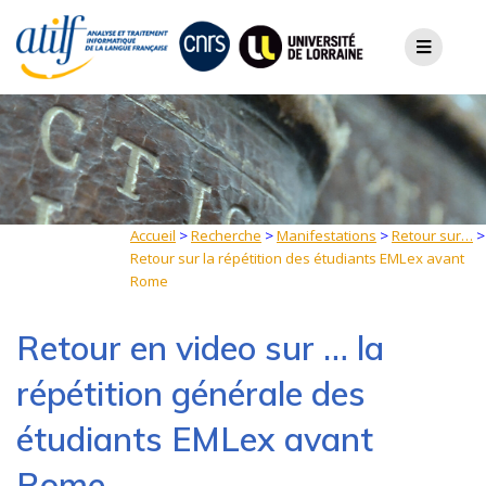
Skip
to
content
Accueil
>
Recherche
>
Manifestations
>
Retour sur…
>
Retour sur la répétition des étudiants EMLex avant
Rome
Retour en video sur … la
répétition générale des
étudiants EMLex avant
Rome