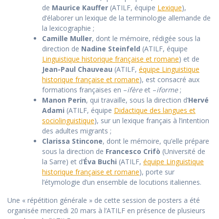
de
Maurice Kauffer
(ATILF, équipe
Lexique
),
d’élaborer un lexique de la terminologie allemande de
la lexicographie ;
Camille Muller
, dont le mémoire, rédigée sous la
direction de
Nadine Steinfeld
(ATILF, équipe
Linguistique historique française et romane
) et de
Jean-Paul Chauveau
(ATILF,
équipe Linguistique
historique française et romane
), est consacré aux
formations françaises en –
ifère
et –
iforme
;
Manon Perin
, qui travaille, sous la direction d’
Hervé
Adami
(ATILF, équipe
Didactique des langues et
sociolinguistique
), sur un lexique français à l’intention
des adultes migrants ;
Clarissa Stincone
, dont le mémoire, qu’elle prépare
sous la direction de
Francesco Crifò
(Université de
la Sarre) et d’
Éva Buchi
(ATILF,
équipe Linguistique
historique française et romane
), porte sur
l’étymologie d’un ensemble de locutions italiennes.
Une « répétition générale » de cette session de posters a été
organisée mercredi 20 mars à l’ATILF en présence de plusieurs