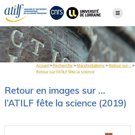
Skip
to
content
Accueil
>
Recherche
>
Manifestations
>
Retour sur…
>
Retour sur l’ATILF fête la science
Retour en images sur …
l’ATILF fête la science (2019)