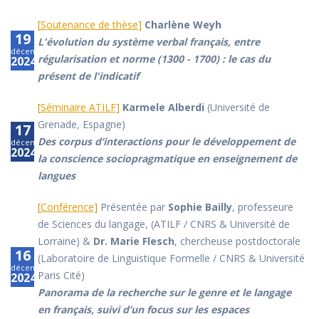
[
Soutenance de thèse
]
Charlène Weyh
19
L'évolution du système verbal français, entre
décembre
régularisation et norme (1300 - 1700) : le cas du
2024
présent de l'indicatif
[
Séminaire ATILF
]
Karmele Alberdi
(Université de
Grenade, Espagne)
17
Des corpus d’interactions pour le développement de
décembre
2024
la conscience sociopragmatique en enseignement de
langues
[
Conférence
]
Présentée par
Sophie Bailly
, professeure
de Sciences du langage, (ATILF / CNRS & Université de
Lorraine) &
Dr. Marie Flesch
, chercheuse postdoctorale
16
(Laboratoire de Linguistique Formelle / CNRS & Université
décembre
Paris Cité)
2024
Panorama de la recherche sur le genre et le langage
en français, suivi d’un focus sur les espaces