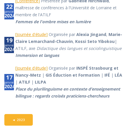
[
Conférence
]
Présentée par
Gabrielle Hirchwald
,
22
maîtresse de conférences à l'Université de Lorraine et
janvier
membre de l'ATILF
2024
Femmes de l'ombre mises en lumière
[
Journée d'étude
]
Organisée par
Alexia Jingand
,
Marie-
19
Claire Lemarchand-Chauvin
,
Kossi Seto Yibokou
|
janvier
ATILF, axe
Didactique des langues et sociolinguistique
2024
Immersion et langues
[
Journée d'étude
]
Organisée par
INSPÉ Strasbourg et
Nancy-Metz
|
GIS Éduction et Formation
|
IFÉ
|
LÉA
17
|
ATILF
|
LILPA
janvier
2024
Place du plurilinguisme en contexte d’enseignement
bilingue : regards croisés praticiens-chercheurs
◄
2023