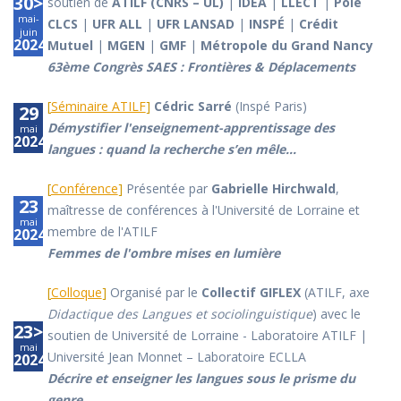
30>1
soutien de
ATILF (CNRS – UL)
|
IDEA
|
LLECT
|
Pôle
mai-
CLCS
|
UFR ALL
|
UFR LANSAD
|
INSPÉ
|
Crédit
juin
2024
Mutuel
|
MGEN
|
GMF
|
Métropole du Grand Nancy
63ème Congrès SAES : Frontières & Déplacements
[
Séminaire ATILF
]
Cédric Sarré
(Inspé Paris)
29
Démystifier l'enseignement-apprentissage des
mai
2024
langues : quand la recherche s’en mêle…
[
Conférence
]
Présentée par
Gabrielle Hirchwald
,
23
maîtresse de conférences à l'Université de Lorraine et
mai
membre de l'ATILF
2024
Femmes de l'ombre mises en lumière
[
Colloque
]
Organisé par le
Collectif GIFLEX
(ATILF, axe
Didactique des Langues et sociolinguistique
) avec le
23>24
soutien de Université de Lorraine - Laboratoire ATILF |
mai
Université Jean Monnet – Laboratoire ECLLA
2024
Décrire et enseigner les langues sous le prisme du
genre