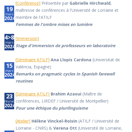
[
Conférence
]
Présentée par
Gabrielle Hirchwald
,
19
maîtresse de conférences à l'Université de Lorraine et
mars
membre de l'ATILF
2024
Femmes de l'ombre mises en lumière
4>8
[
Immersion
]
mars
Stage d'immersion de professeurs en laboratoire
2024
[
Séminaire ATILF
]
Ana Llopis Cardona
(Universitat de
15
València, Espagne)
mars
Remarks on pragmatic cycles in Spanish farewell
2024
routines
[
Séminaire ATILF
]
Brahim Azaoui
(Maître de
23
conférences, LIRDEF / Université de Montpellier)
février
2024
Pour une éthique du plurilinguisme
[
Atelier
]
Hélène Vinckel-Roisin
(ATILF / Université de
Lorraine - CNRS) &
Verena Ott
(Université de Lorraine,