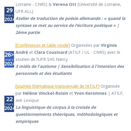
Lorraine - CNRS) &
Verena Ott
(Université de Lorraine,
29
UFR ALL)
mars
Atelier de traduction de poésie allemande : « quand la
2024
syntaxe se met au service de l’écriture poétique » |
2ème partie
[
Conférences et table ronde
]
Organisées par
Virginie
André
et
Clara Cousinard
(ATILF / UL - CNRS) avec le
26>28
soutien de l’UFR SHS Nancy
mars
2024
3 midis de l'autisme | Sensibilisation à l'intention des
personnels et des étudiants
[
Journée thématique transversale de l’ATILF
]
Organisée
par
Hélène Vinckel-Roisin
et
Yvon Keromnes
| ATILF,
22
axe
Lexique
mars
La linguistique de corpus à la croisée de
2024
questionnements théoriques, méthodologiques et
empiriques