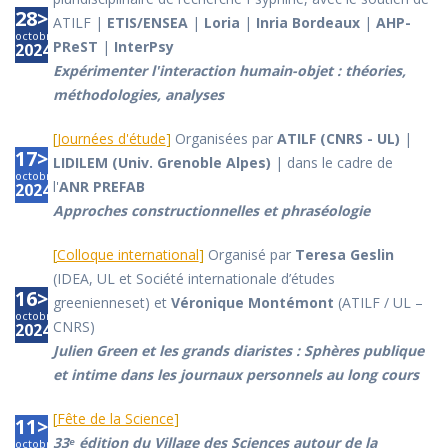
28>31
ATILF |
ETIS/ENSEA
|
Loria
|
Inria Bordeaux
|
AHP-
octobre
PReST
|
InterPsy
2024
Expérimenter l'interaction humain-objet : théories,
méthodologies, analyses
[
Journées d'étude
]
Organisées par
ATILF (CNRS - UL)
|
17>18
LIDILEM (Univ. Grenoble Alpes)
| dans le cadre de
octobre
l'
ANR PREFAB
2024
Approches constructionnelles et phraséologie
[
Colloque international
]
Organisé par
Teresa Geslin
(IDEA, UL et Société internationale d’études
16>17
greenienneset) et
Véronique Montémont
(ATILF / UL –
octobre
CNRS)
2024
Julien Green et les grands diaristes : Sphères publique
et intime dans les journaux personnels au long cours
[
Fête de la Science
]
11>12
33ᵉ édition du Village des Sciences autour de la
octobre