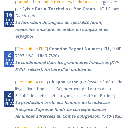
[
Journée thématique transversale de l’ATILF
]
Organisée
par
Sylvie Bazin-Tacchella
et
Yan Greub
| ATILF, axe
16
Diachronie
février
La formation de langues de spécialité (droit,
2024
médecine, musique) en arabe, en français et en
espagnol
[
Séminaire ATILF
]
Cendrine Pagani-Naudet
(HTL, UMR
2
7597 / BCL, UMR 7320)
février
Le conditionnel dans les grammaires françaises (XVIᵉ-
2024
XVIIIᵉ siècles). Histoire d’un problème.
[
Séminaire ATILF
]
Philippe Caron
(Professeur émérite de
linguistique française, Département de Lettres de la
2
Faculté des Lettres et Langues, Université de Poitiers)
février
La production écrite des femmes de la noblesse
2024
française d'après le fonds de correspondances
féminines adressées au Comte d'Argenson, 1740-1820.