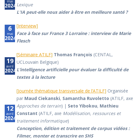
mai
Lexique
2024
L'IA peut-elle nous aider à être en meilleure santé ?
[
Interview
]
6
Face à face sur France 3 Lorraine : interview de Marie
mai
2024
Flesch
[
Séminaire ATILF
]
Thomas François
(CENTAL,
19
UCLouvain Belgique)
avril
L’intelligence artificielle pour évaluer la difficulté de
2024
textes à la lecture
[
Journée thématique transversale de l’ATILF
]
Organisée
par
Maud Ciekanski
,
Samantha Ruvoletto
(ATILF, axe
Approches de terrain
) |
Seto Yibokou
,
Mathieu
12
Constant
(ATILF, axe
Modélisation, ressources et
avril
2024
traitement informatique
)
Conception, édition et traitement de corpus vidéos :
Filmer, monter et transcrire en SHS