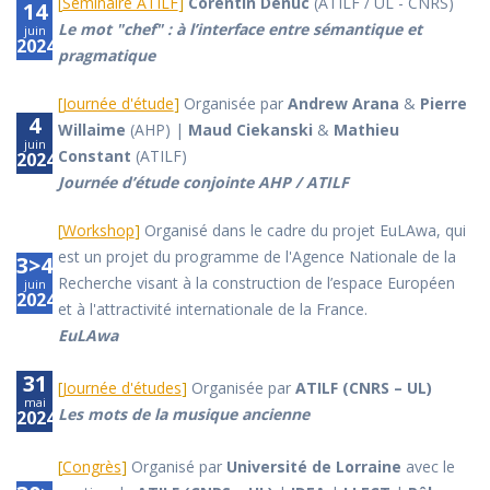
[
Séminaire ATILF
]
Corentin Denuc
(ATILF / UL - CNRS)
14
Le mot "chef" : à l’interface entre sémantique et
juin
2024
pragmatique
[
Journée d'étude
]
Organisée par
Andrew Arana
&
Pierre
4
Willaime
(AHP) |
Maud Ciekanski
&
Mathieu
juin
Constant
(ATILF)
2024
Journée d’étude conjointe AHP / ATILF
[
Workshop
]
Organisé dans le cadre du projet EuLAwa, qui
est un projet du programme de l'Agence Nationale de la
3>4
Recherche visant à la construction de l’espace Européen
juin
2024
et à l'attractivité internationale de la France.
EuLAwa
31
[
Journée d'études
]
Organisée par
ATILF (CNRS – UL)
mai
Les mots de la musique ancienne
2024
[
Congrès
]
Organisé par
Université de Lorraine
avec le