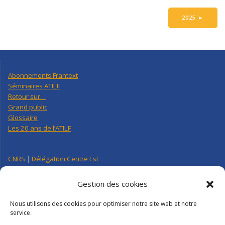
2025
►
Abonnements Frantext
Séminaires ATILF
Retour sur…
Grand public
Glossaire
Les 20 ans de l’ATILF
CNRS
|
Délégation Centre Est
Université de Lorraine
CNRS Hebdo Centre-Est
Gestion des cookies
Factuel UL
Nous utilisons des cookies pour optimiser notre site web et notre
service.
Annuaire
|
Pages personnelles