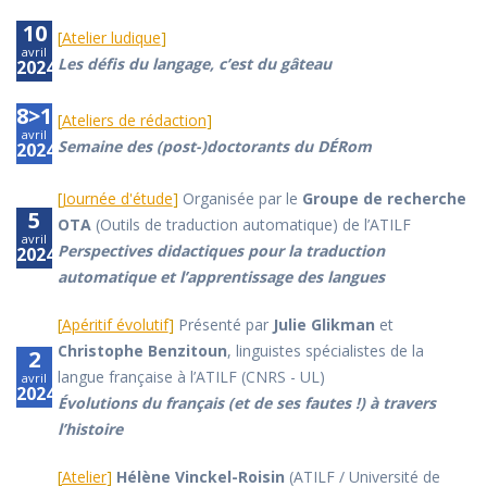
10
[
Atelier ludique
]
avril
Les défis du langage, c’est du gâteau
2024
8>12
[
Ateliers de rédaction
]
avril
Semaine des (post-)doctorants du DÉRom
2024
[
Journée d'étude
]
Organisée par le
Groupe de recherche
5
OTA
(Outils de traduction automatique) de l’ATILF
avril
Perspectives didactiques pour la traduction
2024
automatique et l’apprentissage des langues
[
Apéritif évolutif
]
Présenté par
Julie Glikman
et
Christophe Benzitoun
, linguistes spécialistes de la
2
langue française à l’ATILF (CNRS - UL)
avril
2024
Évolutions du français (et de ses fautes !) à travers
l’histoire
[
Atelier
]
Hélène Vinckel-Roisin
(ATILF / Université de