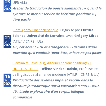
23
UFR ALL)
février
Atelier de traduction de poésie allemande : « quand la
2024
syntaxe se met au service de l’écriture poétique » |
1ère partie
[
Café Apéro Dîner scientifique
]
Organisé par
Culture
Science Université de Lorraine
, avec
Grégory Miras
21
(ATILF / CNRS - UL)
février
2024
Oh, cet accent – tu es étranger·ère ? Histoires d’une
question qu’il vaudrait (peut-être) mieux ne pas poser
[
Séminaire Lexique(s), discours et transposition(s) |
UNISTRA - LiLPa
]
Hélène Vinckel-Roisin
, Professeure
de linguistique allemande moderne (ATILF – CNRS & UL)
16
Productivité des lexèmes
impf-
et
vaccin-
dans le
février
2024
discours journalistique sur la vaccination anti-COVID-
19 : étude exploratoire d’un corpus bilingue
comparable