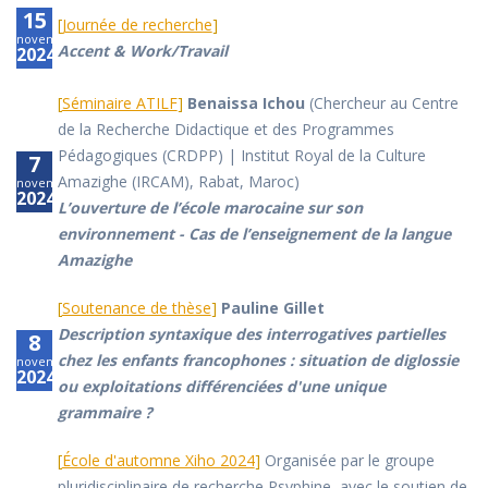
15
[
Journée de recherche
]
novembre
Accent & Work/Travail
2024
[
Séminaire ATILF
]
Benaissa Ichou
(Chercheur au Centre
de la Recherche Didactique et des Programmes
Pédagogiques (CRDPP) | Institut Royal de la Culture
7
Amazighe (IRCAM), Rabat, Maroc)
novembre
2024
L’ouverture de l’école marocaine sur son
environnement - Cas de l’enseignement de la langue
Amazighe
[
Soutenance de thèse
]
Pauline Gillet
Description syntaxique des interrogatives partielles
8
chez les enfants francophones : situation de diglossie
novembre
2024
ou exploitations différenciées d'une unique
grammaire ?
[
École d'automne Xiho 2024
]
Organisée par le groupe
pluridisciplinaire de recherche Psyphine, avec le soutien de