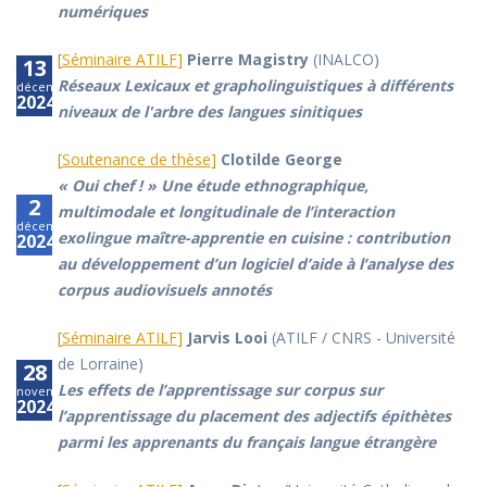
numériques
[
Séminaire ATILF
]
Pierre Magistry
(INALCO)
13
Réseaux Lexicaux et grapholinguistiques à différents
décembre
2024
niveaux de l'arbre des langues sinitiques
[
Soutenance de thèse
]
Clotilde George
« Oui chef ! » Une étude ethnographique,
2
multimodale et longitudinale de l’interaction
décembre
exolingue maître-apprentie en cuisine : contribution
2024
au développement d’un logiciel d’aide à l’analyse des
corpus audiovisuels annotés
[
Séminaire ATILF
]
Jarvis Looi
(ATILF / CNRS - Université
de Lorraine)
28
Les effets de l’apprentissage sur corpus sur
novembre
2024
l’apprentissage du placement des adjectifs épithètes
parmi les apprenants du français langue étrangère