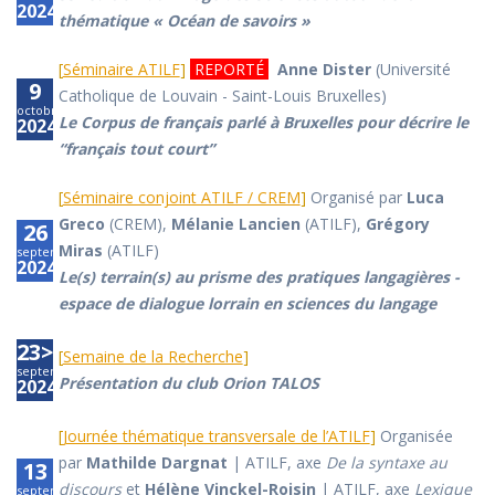
2024
thématique « Océan de savoirs »
[
Séminaire ATILF
]
REPORTÉ
Anne Dister
(Université
9
Catholique de Louvain - Saint-Louis Bruxelles)
octobre
Le Corpus de français parlé à Bruxelles pour décrire le
2024
“français tout court”
[
Séminaire conjoint ATILF / CREM
]
Organisé par
Luca
Greco
(CREM),
Mélanie Lancien
(ATILF),
Grégory
26
Miras
(ATILF)
septembre
2024
Le(s) terrain(s) au prisme des pratiques langagières -
espace de dialogue lorrain en sciences du langage
23>27
[
Semaine de la Recherche
]
septembre
Présentation du club Orion TALOS
2024
[
Journée thématique transversale de l’ATILF
]
Organisée
par
Mathilde Dargnat
| ATILF, axe
De la syntaxe au
13
discours
et
Hélène Vinckel-Roisin
| ATILF, axe
Lexique
septembre