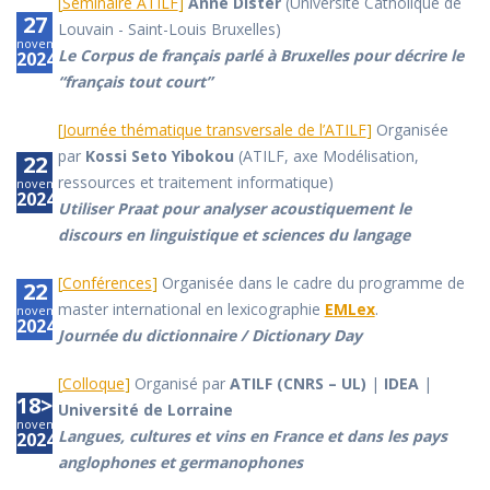
[
Séminaire ATILF
]
Anne Dister
(Université Catholique de
27
Louvain - Saint-Louis Bruxelles)
novembre
Le Corpus de français parlé à Bruxelles pour décrire le
2024
“français tout court”
[
Journée thématique transversale de l’ATILF
]
Organisée
par
Kossi Seto Yibokou
(ATILF, axe Modélisation,
22
ressources et traitement informatique)
novembre
2024
Utiliser Praat pour analyser acoustiquement le
discours en linguistique et sciences du langage
[
Conférences
]
Organisée dans le cadre du programme de
22
master international en lexicographie
EMLex
.
novembre
2024
Journée du dictionnaire / Dictionary Day
[
Colloque
]
Organisé par
ATILF (CNRS – UL)
|
IDEA
|
18>19
Université de Lorraine
novembre
Langues, cultures et vins en France et dans les pays
2024
anglophones et germanophones