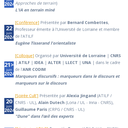
Approches de terrain
)
2024
L'IA en terrain miné
[
Conférence
]
Présentée par
Bernard Combettes
,
22
Professeur émerite à l'Université de Lorraine et membre
juin
de l'ATILF
2024
Eugène Tisserand l'orientaliste
[
Colloque
]
Organisé par
Université de Lorraine
|
CNRS
|
ATILF
|
IDEA
|
ALTER
|
LLECT
|
UNA
| dans le cadre
21>22
de l'
ANR CODIM
juin
2024
Marqueurs discursifs : marqueurs dans le discours et
marqueurs sur le discours
[
Soirée Cult’
]
Présentée par
Alexia Jingand
(ATILF /
20
CNRS - UL),
Alain Dutech
(Loria / UL - Inria - CNRS),
juin
Guillaume Paris
(CRPG / CNRS - UL)
2024
"Dune" dans l’œil des experts