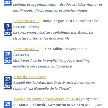
2024
Lexique et argumentation – Études croisées mono- et
plurilingues, diachroniques et synchroniques
[
Séminaire ATILF
]
Daniel Zagar
(ATILF / Université de
9
Lorraine - CNRS)
juillet
La surprenante écriture syllabique des Grecs. La
2024
structure interne des écritures (4)
[
Séminaire ATILF
]
Elaine Millar
(Universidad de
28
Cantabria)
juin
Multi-word verbs in english language teaching:
2024
insights from research and practice
[
Visite du laboratoire
]
27
Accueil des lauréats des 2ᵉ et 3ᵉ prix du concours
juin
2024
régional "La Nouvelle de la Classe"
[
Journée thématique transversale de l’ATILF
]
Organisée
25
par
Maud Ciekanski
,
Samantha Ruvoletto
(ATILF, axe
juin