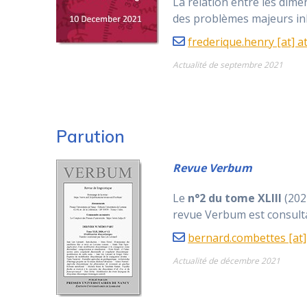
La relation entre les dim
des problèmes majeurs inhé
frederique.henry [at] ati
Actualité de septembre 2021
Parution
Revue Verbum
Le
n°2 du tome XLIII
(202
revue Verbum est consulta
bernard.combettes [at] 
Actualité de décembre 2021