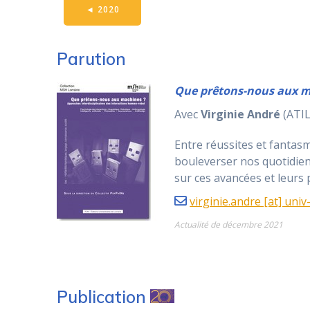
◄
2020
Parution
Que prêtons-nous aux ma
Avec
Virginie André
(ATIL
Entre réussites et fantasm
bouleverser nos quotidiens
sur ces avancées et leurs 
virginie.andre [at] univ
Actualité de décembre 2021
Publication