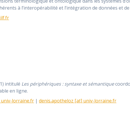
ensions terminologique et ontologique dans les systèmes d’or
rents à l’interopérabilité et l’intégration de données et d
lf.fr
1) intitulé
Les périphériques : syntaxe et sémantique
coordo
ble en ligne.
univ-lorraine.fr
|
denis.apotheloz [at] univ-lorraine.fr