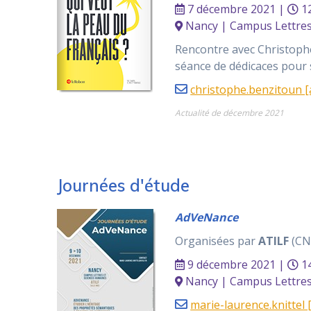
7 décembre 2021 |
12
Nancy | Campus Lettres 
Rencontre avec Christop
séance de dédicaces pour
christophe.benzitoun [at
Actualité de décembre 2021
Journées d'étude
AdVeNance
Organisées par
ATILF
(CNR
9 décembre 2021 |
14
Nancy | Campus Lettres 
marie-laurence.knittel [a