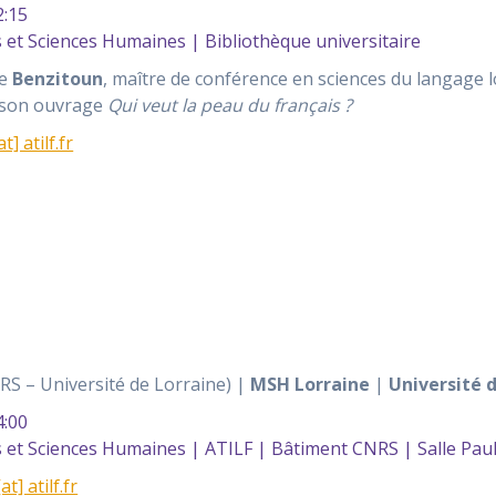
:15
et Sciences Humaines | Bibliothèque universitaire
he
Benzitoun
, maître de conférence en sciences du langage l
 son ouvrage
Qui veut la peau du français ?
] atilf.fr
S – Université de Lorraine) |
MSH Lorraine
|
Université d
:00
et Sciences Humaines | ATILF | Bâtiment CNRS | Salle Pau
t] atilf.fr