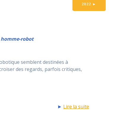
2022
►
ns homme-robot
a robotique semblent destinées à
roiser des regards, parfois critiques,
►
Lire la suite