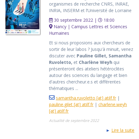
organismes de recherche CNRS, INRAE,
INRIA, INSERM et l’Université de Lorraine
30 septembre 2022 |
18:00
Nancy | Campus Lettres et Sciences
Humaines
Et si nous proposions aux chercheurs de
sortir de leur labos ? Jusqu'à minuit, venez
discuter avec
Pauline Gillet,
Samantha
Ruvoletto,
et
Charlène Weyh
qui
présenteront des ateliers hétéroclites
autour des sciences du langage et bien
d'autres chercheur.e.s et différentes
thématiques ...
samantha.ruvoletto [at] atilf.fr
|
pauline.gilet [at] atilf.fr
|
charlene.weyh
[at] atilf.fr
Actualité de septembre 2022
►
Lire la suite