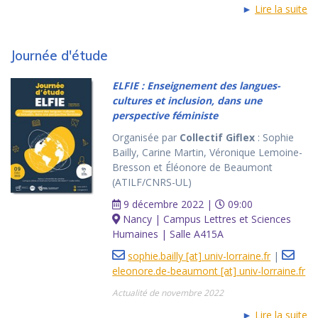
►
Lire la suite
Journée d'étude
ELFIE : Enseignement des langues-
cultures et inclusion, dans une
perspective féministe
Organisée par
Collectif Giflex
: Sophie
Bailly, Carine Martin, Véronique Lemoine-
Bresson et Éléonore de Beaumont
(ATILF/CNRS-UL)
9 décembre 2022 |
09:00
Nancy | Campus Lettres et Sciences
Humaines | Salle A415A
sophie.bailly [at] univ-lorraine.fr
|
eleonore.de-beaumont [at] univ-lorraine.fr
Actualité de novembre 2022
►
Lire la suite