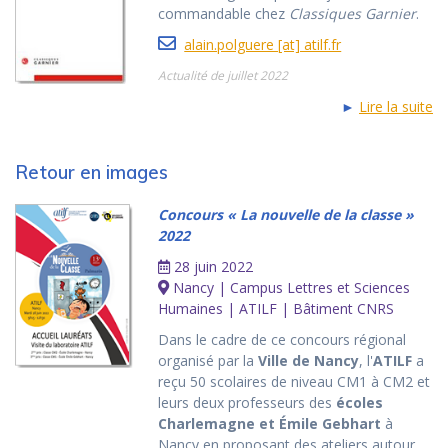
commandable chez
Classiques Garnier
.
alain.polguere [at] atilf.fr
Actualité de juillet 2022
►
Lire la suite
Retour en images
Concours « La nouvelle de la classe »
2022
28 juin 2022
Nancy | Campus Lettres et Sciences
Humaines | ATILF | Bâtiment CNRS
Dans le cadre de ce concours régional
organisé par la
Ville de Nancy
, l'
ATILF
a
reçu 50 scolaires de niveau CM1 à CM2 et
leurs deux professeurs des
écoles
Charlemagne et Émile Gebhart
à
Nancy en proposant des ateliers autour