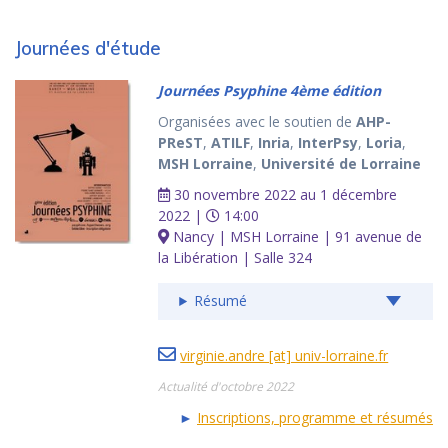
Journées d'étude
Journées Psyphine 4ème édition
Organisées avec le soutien de
AHP-
PReST
,
ATILF
,
Inria
,
InterPsy
,
Loria
,
MSH Lorraine
,
Université de Lorraine
30 novembre 2022 au 1 décembre
2022 |
14:00
Nancy | MSH Lorraine | 91 avenue de
la Libération | Salle 324
Résumé
virginie.andre [at] univ-lorraine.fr
Actualité d'octobre 2022
►
Inscriptions, programme et résumés