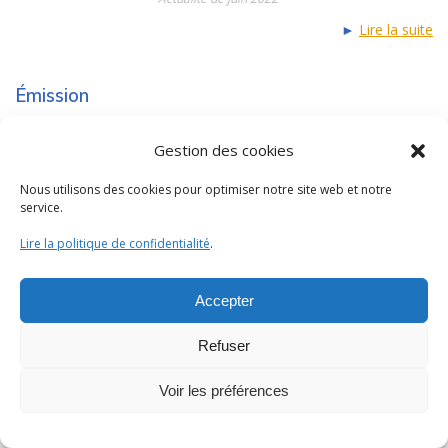
►
Lire la suite
Émission
Christophe Benzitoun répond aux
Gestion des cookies
auditeurs sur Radio France
Nous utilisons des cookies pour optimiser notre site web et notre
Contacté par
Emmanuelle Daviet
,
service.
médiatrice de Radio France,
Christophe
Benzitoun
, maître de conférence en
Lire la politique de confidentialité
.
sciences du langage à l’ATILF, répond aux
courriers des auditeurs portant sur des
Accepter
questions de langue.
christophe.benzitoun [at] univ-
Refuser
lorraine.fr
Actualité de juin 2022
Voir les préférences
►
Lire la suite