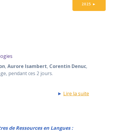
2025
►
logies
on
,
Aurore Isambert
,
Corentin Denuc
,
ge, pendant ces 2 jours.
►
Lire la suite
ntres de Ressources en Langues :