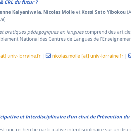
L & CRL du futur ?
enne Kalyaniwala
,
Nicolas Molle
et
Kossi Seto Yibokou
(A
ue
)
et pratiques pédagogiques en langues
comprend des article
lement National des Centres de Langues de l’Enseignement 
t] univ-lorraine.fr
|
nicolas.molle [at] univ-lorraine.fr
|
cipative et Interdisciplinaire d’un chat de Prévention du
st une recherche participative interdisciplinaire sur un dis