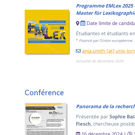
Programme EMLex 2025 – 
Master für Lexikographi
Date limite de candida
Étudiantes et étudiants 
*
Financé par l’Union européenne.
anja.smith [at] univ-lorr
Actualité de décembre 2024
Conférence
Panorama de la recherche
Présentée par
Sophie Bai
Flesch
, chercheuse postdo
16 décembre 2024 |
1