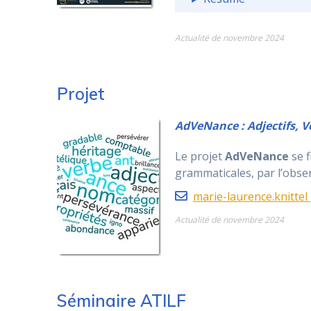
Actualité de novembre 2024
Projet
AdVeNance : Adjectifs, 
Le projet
AdVeNance
se f
grammaticales, par l’obser
marie-laurence.knittel 
Actualité de novembre 2024
Séminaire ATILF