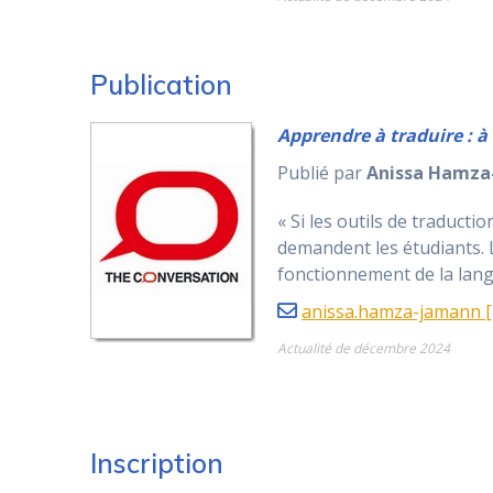
Publication
Apprendre à traduire : à l
Publié par
Anissa Hamza
« Si les outils de traduct
demandent les étudiants. L
fonctionnement de la langu
anissa.hamza-jamann [a
Actualité de décembre 2024
Inscription