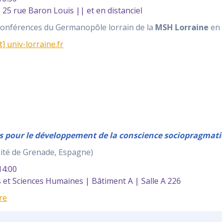
25 rue Baron Louis || et en distanciel
 conférences du Germanopôle lorrain de la
MSH Lorraine
en 
t] univ-lorraine.fr
ns pour le développement de la conscience sociopragma
ité de Grenade, Espagne)
4:00
et Sciences Humaines | Bâtiment A | Salle A 226
re