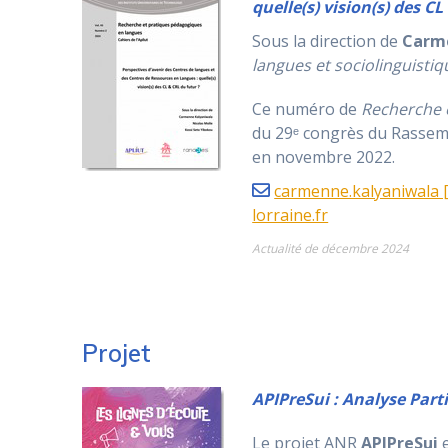
quelle(s) vision(s) des C
Sous la direction de
Carm
langues et sociolinguistiq
Ce numéro de
Recherche 
du 29ᵉ congrès du Rassemb
en novembre 2022.
carmenne.kalyaniwala [a
lorraine.fr
Actualité de décembre 2024
Projet
APIPreSui : Analyse Parti
Le projet ANR
APIPreSui
e